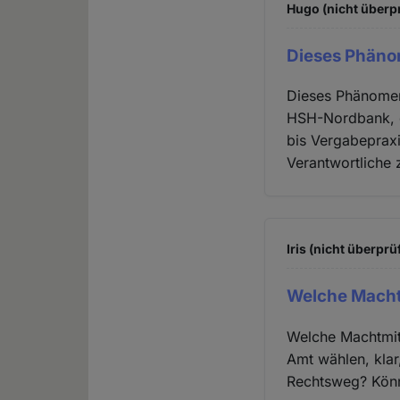
Hugo (nicht überpr
Dieses Phänom
Dieses Phänomen
HSH-Nordbank, d
bis Vergabeprax
Verantwortliche
Iris (nicht überprüf
Welche Machtm
Welche Machtmit
Amt wählen, kla
Rechtsweg? Könn