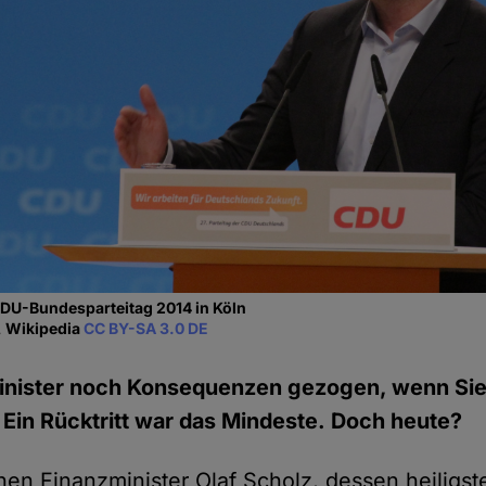
DU-Bundesparteitag 2014 in Köln
, Wikipedia
CC BY-SA 3.0 DE
inister noch Konsequenzen gezogen, wenn Si
 Ein Rücktritt war das Mindeste. Doch heute?
nen Finanzminister Olaf Scholz, dessen heiligst