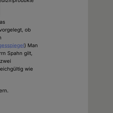
Medizinprodukte
das
vorgelegt, ob
n
gesspiegel
) Man
rn Spahn gilt,
 zwei
leichgültig wie
ern.