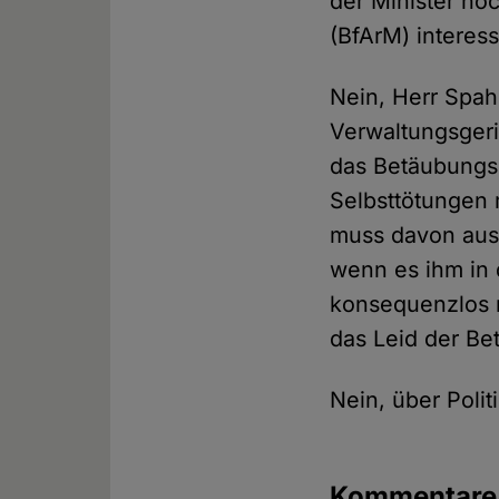
der Minister no
(BfArM) interess
Nein, Herr Spah
Verwaltungsgeri
das Betäubungsm
Selbsttötungen 
muss davon ausg
wenn es ihm in 
konsequenzlos mi
das Leid der Be
Nein, über Poli
Kommentar