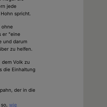
ern jede
 Hohn spricht.
r ohne
 er "eine
be und darum
über zu helfen.
, dem Volk zu
s die Einhaltung
ahn, der in die
 so,
wie