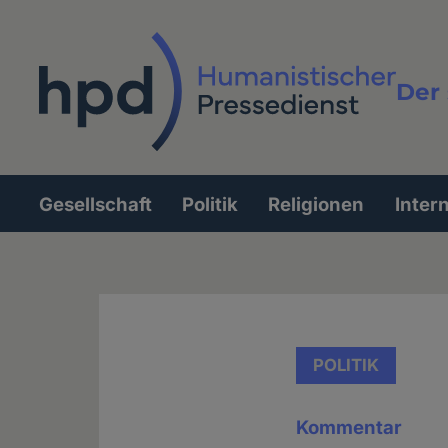
Direkt
zum
Inhalt
Der 
Vollt
Gesellschaft
Politik
Religionen
Inter
Hauptnavigation
POLITIK
Kommentar