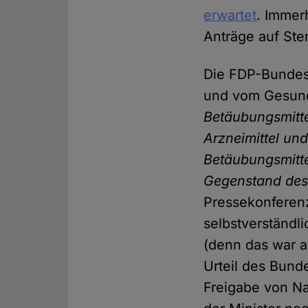
erwartet
. Immer
Anträge auf Ster
Die FDP-Bundest
und vom Gesundh
Betäubungsmitte
Arzneimittel un
Betäubungsmitte
Gegenstand des 
Pressekonferen
selbstverständl
(denn das war au
Urteil des Bund
Freigabe von Na