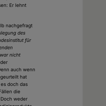
en: Er lehnt
lb nachgefragt
slegung des
esinstitut für
kenden
war nicht
 der
 Denn auch wenn
eurteilt hat
t es doch das
ällen die
. Doch weder