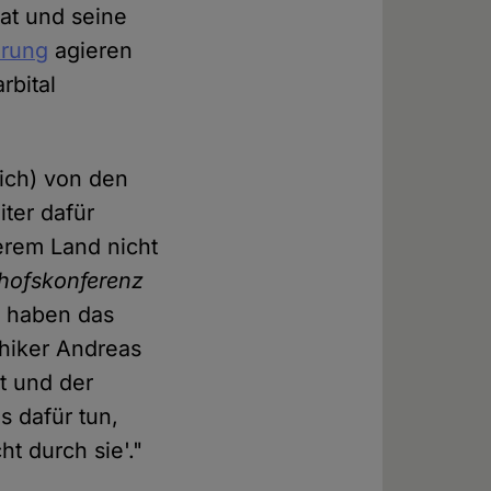
at und seine
erung
agieren
rbital
ich) von den
iter dafür
erem Land nicht
hofskonferenz
)
haben das
thiker Andreas
t und der
s dafür tun,
t durch sie'."