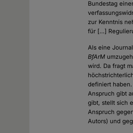
Bundestag einen
verfassungswid
zur Kenntnis ne
für […] Regulier
Als eine Journa
BfArM
umzugehen
wird. Da fragt 
höchstrichterlic
definiert haben.
Anspruch gibt a
gibt, stellt sic
Anspruch gegen 
Autors) und geg