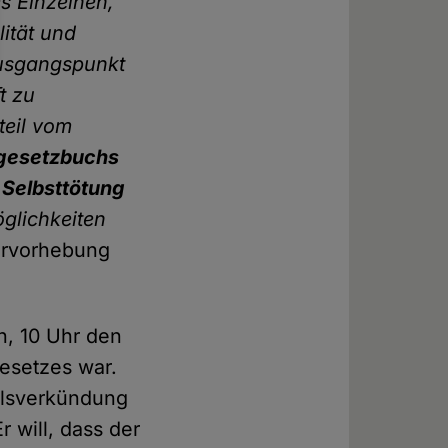
s Einzelnen,
ität und
 Ausgangspunkt
t zu
teil vom
fgesetzbuchs
 Selbsttötung
öglichkeiten
rvorhebung
n, 10 Uhr den
Gesetzes war.
eilsverkündung
 will, dass der