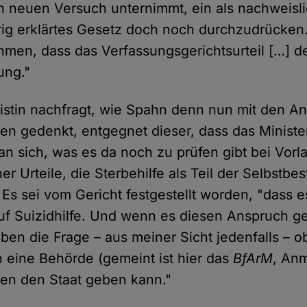
 neuen Versuch unternimmt, ein als nachweisl
rig erklärtes Gesetz doch noch durchzudrücken
hmen, dass das Verfassungsgerichtsurteil […] d
ung."
listin nachfragt, wie Spahn denn nun mit den A
 gedenkt, entgegnet dieser, dass das Ministe
man sich, was es da noch zu prüfen gibt bei Vor
her Urteile, die Sterbehilfe als Teil der Selbstb
 Es sei vom Gericht festgestellt worden, "dass 
uf Suizidhilfe. Und wenn es diesen Anspruch ge
h eben die Frage – aus meiner Sicht jedenfalls – 
eine Behörde (gemeint ist hier das
BfArM
, An
en den Staat geben kann."