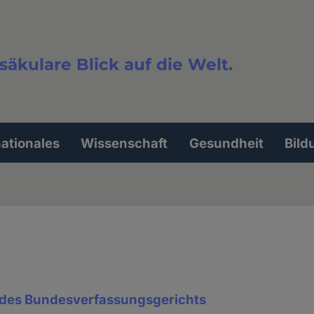
säkulare Blick auf die Welt.
extsuche
nationales
Wissenschaft
Gesundheit
Bild
 des Bundesverfassungsgerichts