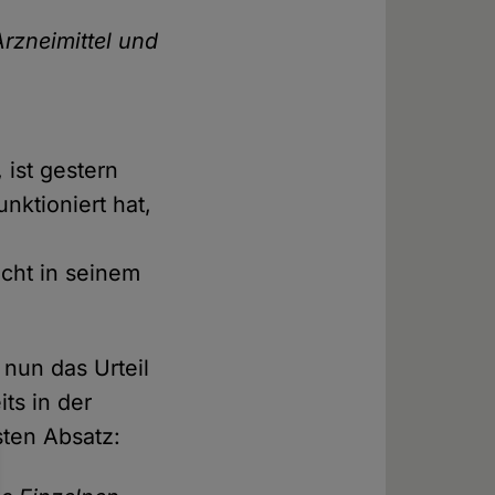
Arzneimittel und
 ist gestern
nktioniert hat,
icht in seinem
 nun das Urteil
ts in der
sten Absatz: