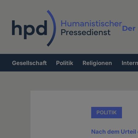
Direkt
zum
Inhalt
Der 
Vollt
Gesellschaft
Politik
Religionen
Inter
Hauptnavigation
POLITIK
Nach dem Urteil