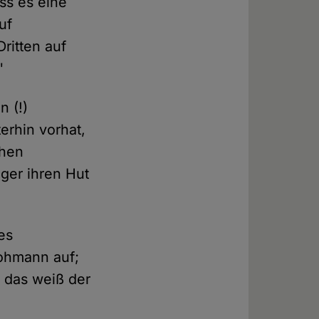
ss es eine
uf
ritten auf
"
n (!)
erhin vorhat,
chen
iger ihren Hut
es
rohmann auf;
 das weiß der