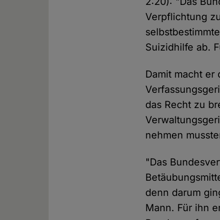
2:20): "Das Bun
Verpflichtung z
selbstbestimmte
Suizidhilfe ab. 
Damit macht er 
Verfassungsgeri
das Recht zu br
Verwaltungsgeric
nehmen musste
"Das Bundesver
Betäubungsmitte
denn darum ging
Mann. Für ihn er