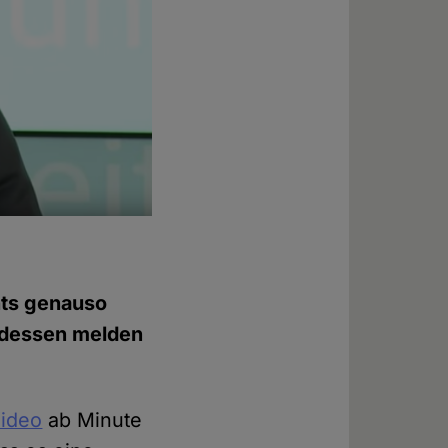
hts genauso
ddessen melden
ideo
ab Minute