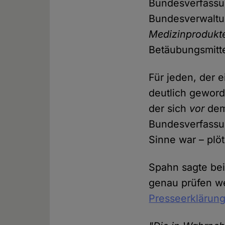
Bundesverfassun
Bundesverwaltun
Medizinprodukt
Betäubungsmitte
Für jeden, der 
deutlich geworde
der sich
vor
dem 
Bundesverfassu
Sinne war – plö
Spahn sagte bei
genau prüfen we
Presseerklärun