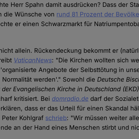
te Herr Spahn damit ausdrücken? Dass der Sta
n die Wünsche von
rund 81 Prozent der Bevölk
chte er einen Schwarzmarkt für Natriumpentoba
nicht allein. Rückendeckung bekommt er (natürl
reibt
VaticanNews
: "Die Kirchen wollten sich we
 'organisierte Angebote der Selbsttötung in uns
n Normalität werden'." Sowohl die
Deutsche Bisc
 der Evangelischen Kirche in Deutschland (EKD
harf kritisiert. Bei
domradio.de
darf der Soziale
klären, dass er das Urteil für einen Skandal häl
 Peter Kohlgraf
schrieb
: "Wir müssen weiter alle
ende an der Hand eines Menschen stirbt und nich