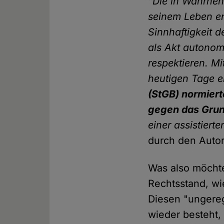
"Die in Wahrneh
seinem Leben en
Sinnhaftigkeit 
als Akt autonom
respektieren. Mi
heutigen Tage 
(StGB) normier
gegen das Grund
einer assistiert
durch den Autor
Was also möchte
Rechtsstand, wi
Diesen "ungereg
wieder besteht,