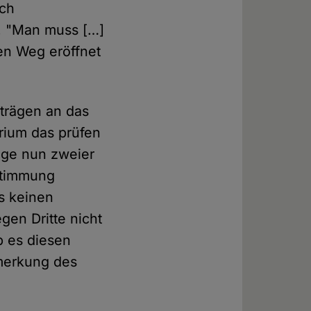
ich
. "Man muss […]
en Weg eröffnet
nträgen an das
rium das prüfen
lage nun zweier
estimmung
es keinen
gen Dritte nicht
ob es diesen
merkung des