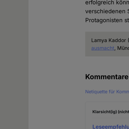
erfolgreich kön
verschiedenen S
Protagonisten st
Lamya Kaddor (
ausmacht
, Mün
Kommentar
Netiquette für Kom
Klarsicht(ig) (nich
Leseempfehl