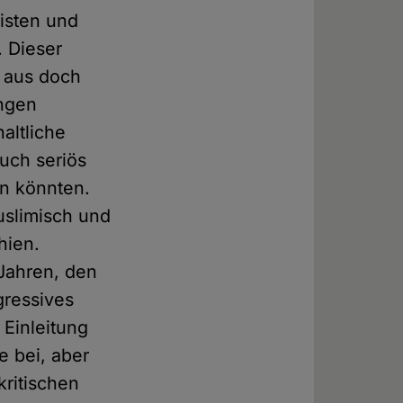
isten und
. Dieser
h aus doch
ungen
altliche
uch seriös
en könnten.
uslimisch und
hien.
Jahren, den
gressives
 Einleitung
e bei, aber
ritischen