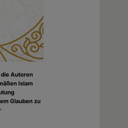
 die Autoren
emäßen Islam
utung
dem Glauben zu
r