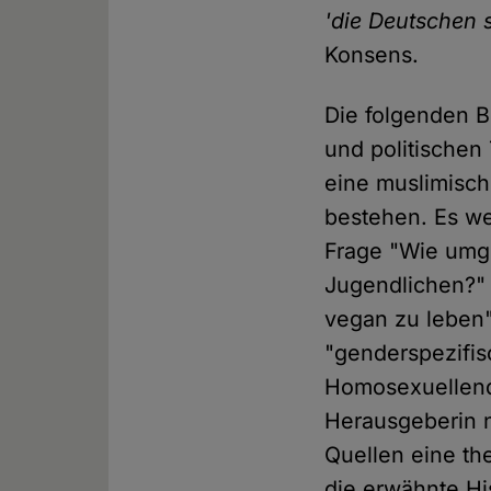
'die Deutschen 
Konsens.
Die folgenden B
und politischen
eine muslimisch
bestehen. Es w
Frage "Wie umg
Jugendlichen?" 
vegan zu leben" 
"genderspezifis
Homosexuellend
Herausgeberin n
Quellen eine th
die erwähnte Hi