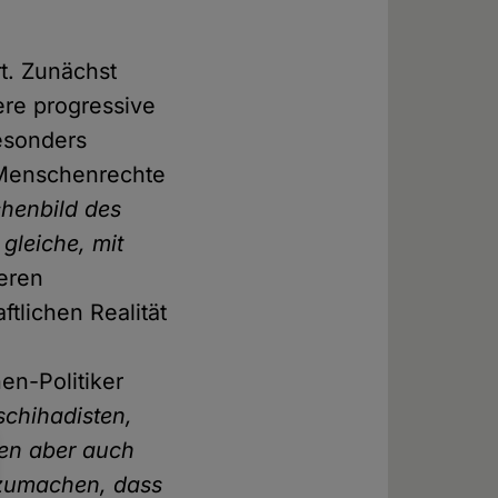
t. Zunächst
re progressive
esonders
d Menschenrechte
henbild des
 gleiche, mit
deren
tlichen Realität
en-Politiker
schihadisten,
en aber auch
rzumachen, dass