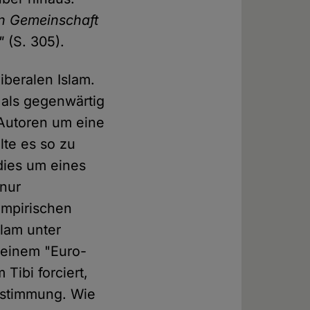
en Gemeinschaft
"
(S. 305).
beralen Islam.
 als gegenwärtig
Autoren um eine
te es so zu
dies um eines
 nur
empirischen
lam unter
 einem "Euro-
Tibi forciert,
Zustimmung. Wie