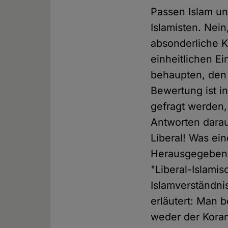
Passen Islam un
Islamisten. Nei
absonderliche Ko
einheitlichen E
behaupten, den I
Bewertung ist i
gefragt werden,
Antworten darau
Liberal! Was ei
Herausgegeben h
"Liberal-Islami
Islamverständnis
erläutert: Man b
weder der Koran