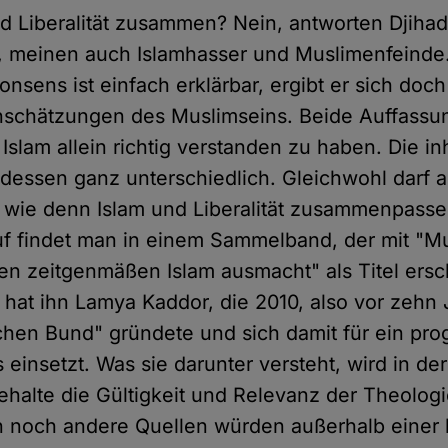
d Liberalität zusammen? Nein, antworten Djihad
n, meinen auch Islamhasser und Muslimenfeinde
nsens ist einfach erklärbar, ergibt er sich doc
inschätzungen des Muslimseins. Beide Auffass
slam allein richtig verstanden zu haben. Die inh
ndessen ganz unterschiedlich. Gleichwohl darf a
 wie denn Islam und Liberalität zusammenpass
f findet man in einem Sammelband, der mit "M
nen zeitgenmäßen Islam ausmacht" als Titel ersc
at ihn Lamya Kaddor, die 2010, also vor zehn 
schen Bund" gründete und sich damit für ein pro
 einsetzt. Was sie darunter versteht, wird in der
ehalte die Gültigkeit und Relevanz der Theologi
 noch andere Quellen würden außerhalb einer k