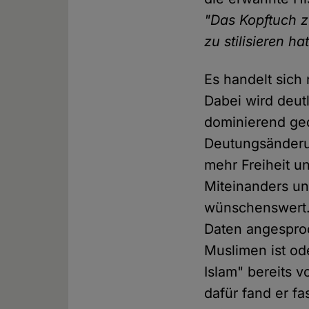
"Das Kopftuch 
zu stilisieren h
Es handelt sich
Dabei wird deut
dominierend ge
Deutungsänderun
mehr Freiheit u
Miteinanders un
wünschenswert.
Daten angesproc
Muslimen ist od
Islam" bereits v
dafür fand er f