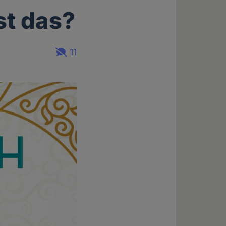
st das?
11