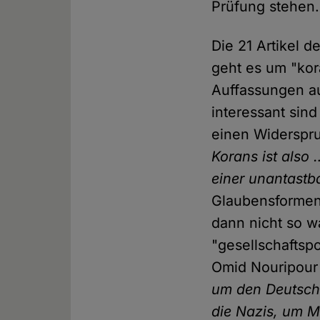
Prüfung stehen.
Die 21 Artikel 
geht es um "ko
Auffassungen a
interessant sin
einen Widerspru
Korans ist also 
einer unantastb
Glaubensformen 
dann nicht so w
"gesellschaftsp
Omid Nouripour
um den Deutsch
die Nazis, um M