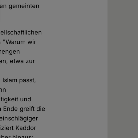
 den gemeinten
llschaftlichen
n "Warum wir
tmengen
n, etwa zur
Islam passt,
ann
tigkeit und
Ende greift die
einschlägiger
ziert Kaddor
über hinaus: