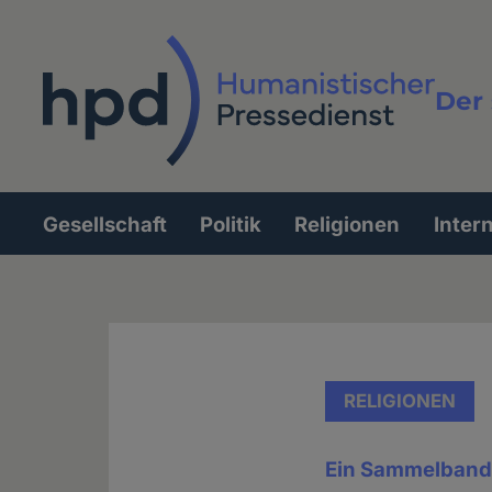
Direkt
zum
Inhalt
Der 
Vollt
Gesellschaft
Politik
Religionen
Inter
Hauptnavigation
RELIGIONEN
Ein Sammelban