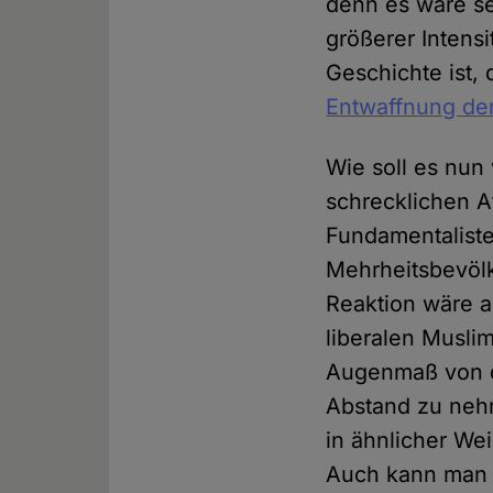
denn es wäre se
größerer Intens
Geschichte ist,
Entwaffnung der
Wie soll es nun
schrecklichen A
Fundamentaliste
Mehrheitsbevölk
Reaktion wäre a
liberalen Muslim
Augenmaß von d
Abstand zu nehm
in ähnlicher We
Auch kann man s