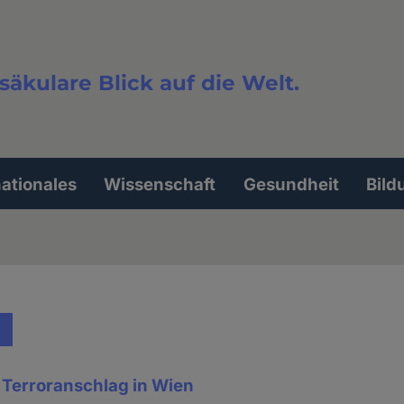
säkulare Blick auf die Welt.
extsuche
nationales
Wissenschaft
Gesundheit
Bild
Terroranschlag in Wien