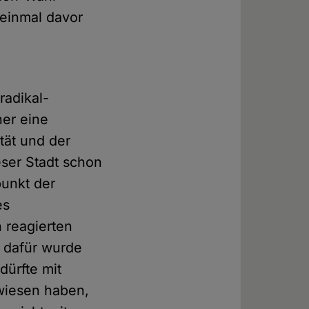
 einmal davor
radikal-
ner eine
tät und der
eser Stadt schon
punkt der
es
 reagierten
, dafür wurde
dürfte mit
wiesen haben,