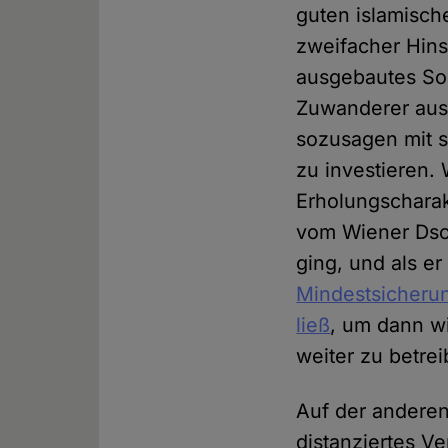
guten islamische
zweifacher Hins
ausgebautes Soz
Zuwanderer ausg
sozusagen mit st
zu investieren.
Erholungscharak
vom Wiener Dsch
ging, und als er
Mindestsicherun
ließ
, um dann wi
weiter zu betrei
Auf der anderen 
distanziertes V