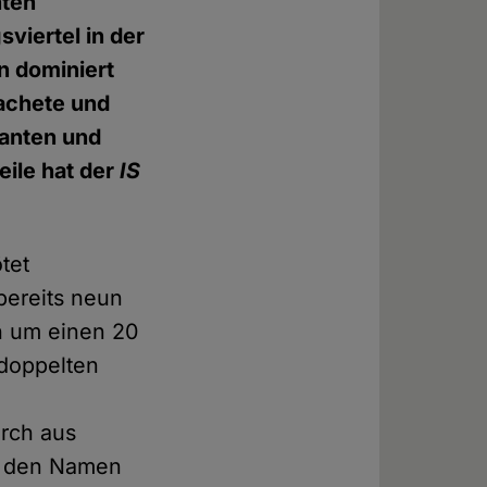
nten
viertel in der
n dominiert
Machete und
santen und
eile hat der
IS
tet
bereits neun
ch um einen 20
doppelten
urch aus
al den Namen