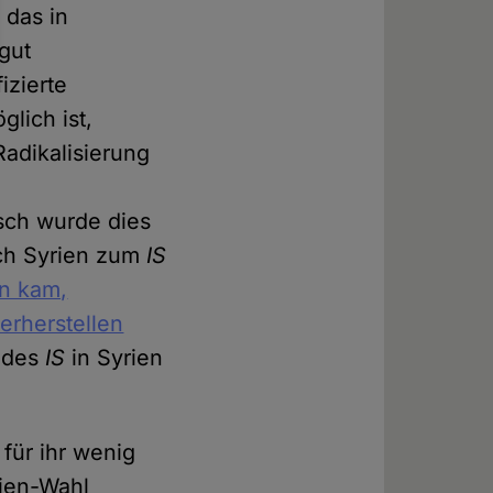
 das in
gut
izierte
lich ist,
Radikalisierung
sch wurde dies
ach Syrien zum
IS
en kam,
erherstellen
t des
IS
in Syrien
 für ihr wenig
Wien-Wahl