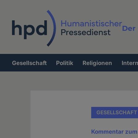
Direkt
zum
Inhalt
Der 
Vollt
Gesellschaft
Politik
Religionen
Inter
Hauptnavigation
GESELLSCHAFT
Kommentar zum 