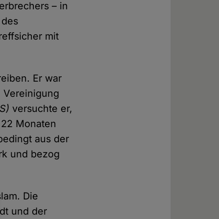
erbrechers – in
 des
effsicher mit
reiben. Er war
n Vereinigung
IS)
versuchte er,
u 22 Monaten
 bedingt aus der
irk und bezog
slam. Die
adt und der