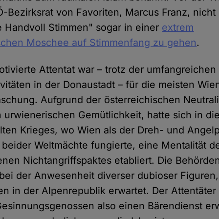
-Bezirksrat von Favoriten, Marcus Franz, nicht
e Handvoll Stimmen" sogar in einer
extrem
ischen Moschee auf Stimmenfang zu gehen
.
tivierte Attentat war – trotz der umfangreichen 
vitäten in der Donaustadt – für die meisten Wie
aschung. Aufgrund der österreichischen Neutrali
 urwienerischen Gemütlichkeit, hatte sich in di
ten Krieges, wo Wien als der Dreh- und Angel
eider Weltmächte fungierte, eine Mentalität d
en Nichtangriffspaktes etabliert. Die Behörden
bei der Anwesenheit diverser dubioser Figuren
n in der Alpenrepublik erwartet. Der Attentäter 
 Gesinnungsgenossen also einen Bärendienst er