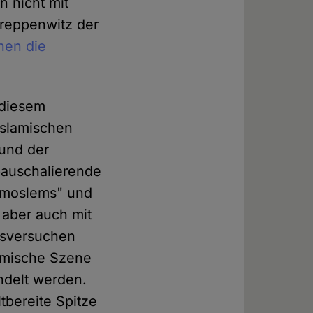
n nicht mit
Treppenwitz der
hen die
 diesem
islamischen
 und der
pauschalierende
urmoslems" und
t aber auch mit
gsversuchen
lamische Szene
ndelt werden.
tbereite Spitze