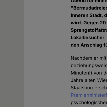
Abend für eine
"Bermudadreieck
Inneren Stadt, 
wird. Gegen 20 
Sprengstoffattr
Lokalbesucher. D
den Anschlag fü
Nachdem er mit
beziehungsweise
Minuten!) von d
Jahre alten Wi
Staatsbürgersch
Premierminister
psychologische