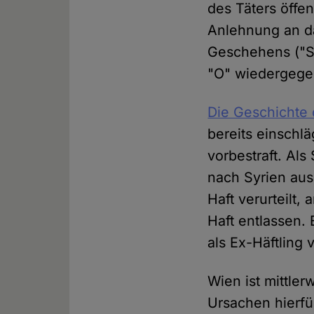
des Täters öffen
Anlehnung an d
Geschehens ("Sch
"O" wiedergege
Die Geschichte
bereits einschlä
vorbestraft. Als
nach Syrien aus
Haft verurteilt,
Haft entlassen.
als Ex-Häftling 
Wien ist mittle
Ursachen hierfü