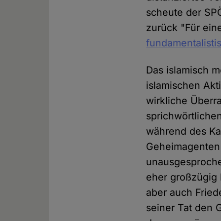
scheute der SPÖ
zurück "Für ein
fundamentalist
Das islamisch mo
islamischen Akti
wirkliche Überr
sprichwörtlichen
während des Kal
Geheimagenten b
unausgesprochen
eher großzügig 
aber auch Friede
seiner Tat den