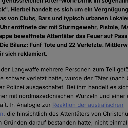
n genussreichen After-Work-Drink im sogenan
". Hierbei handelt es sich um ein Vergnügungs
das von Clubs, Bars und typisch urbanen Lokale
Uhr eröffnete der mit Sturmgewehr, Pistole, 
appe bewaffnete Attentäter das Feuer auf Pas
ie Bilanz: Fünf Tote und 22 Verletzte. Mittlerw
r sich reklamiert.
 der Langwaffe mehrere Personen zum Teil getö
 schwer verletzt hatte, wurde der Täter (nach 
er Polizei ausgeschaltet. Bei ihm handelt es si
ener mit nordmazedonischen Wurzeln und einer 
aft. In Analogie zur
Reaktion der australischen
in
, die hinsichtlich des Attentäters von Christch
n Gründen darauf bestanden hatte, nicht einm