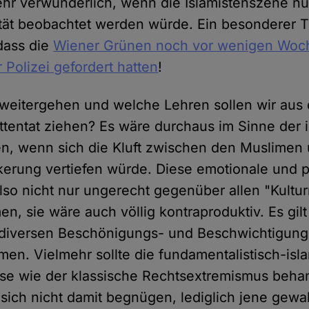
hr verwunderlich, wenn die Islamistenszene nu
ität beobachtet werden würde. Ein besonderer 
 dass die
Wiener Grünen noch vor wenigen Woc
 Polizei gefordert hatten
!
 weitergehen und welche Lehren sollen wir aus
ttentat ziehen? Es wäre durchaus im Sinne der 
n, wenn sich die Kluft zwischen den Muslimen
erung vertiefen würde. Diese emotionale und 
lso nicht nur ungerecht gegenüber allen "Kult
en, sie wäre auch völlig kontraproduktiv. Es gil
iversen Beschönigungs- und Beschwichtigun
en. Vielmehr sollte die fundamentalistisch-is
ise wie der klassische Rechtsextremismus beha
ich nicht damit begnügen, lediglich jene gewal