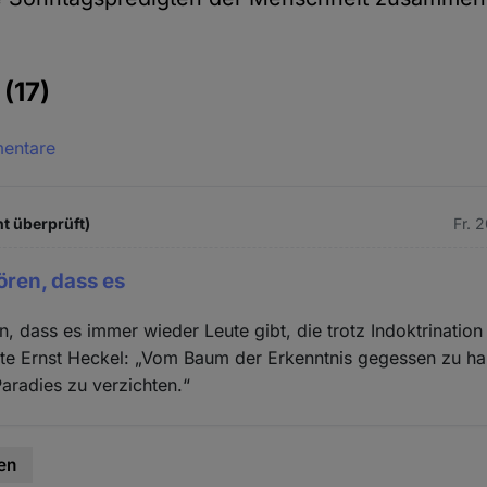
e
(17)
mentare
ht überprüft)
Fr. 
ören, dass es
n, dass es immer wieder Leute gibt, die trotz Indoktrination
gte Ernst Heckel: „Vom Baum der Erkenntnis gegessen zu ha
Paradies zu verzichten.“
en