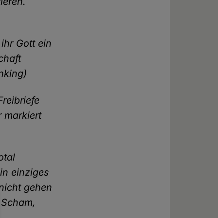
ieren.
ihr Gott ein
chaft
nking)
reibriefe
r markiert
otal
in einziges
 nicht gehen
r Scham,