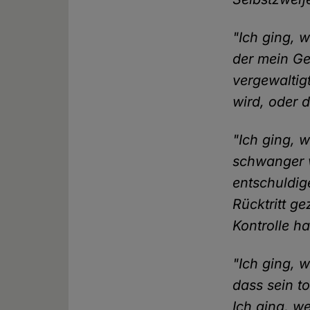
"Ich ging, 
der mein Ge
vergewaltig
wird, oder 
"Ich ging, 
schwanger w
entschuldig
Rücktritt g
Kontrolle h
"Ich ging, 
dass sein t
Ich ging, w