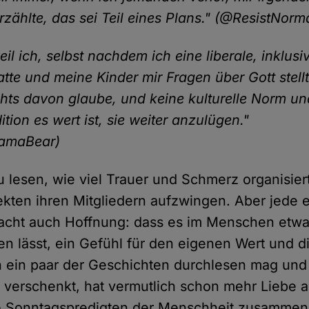
rzählte, das sei Teil eines Plans." (@ResistNorm
eil ich, selbst nachdem ich eine liberale, inklusi
tte und meine Kinder mir Fragen über Gott stellte
chts davon glaube, und keine kulturelle Norm un
ition es wert ist, sie weiter anzulügen."
amaBear)
zu lesen, wie viel Trauer und Schmerz organisier
ten ihren Mitgliedern aufzwingen. Aber jede 
cht auch Hoffnung: dass es im Menschen etwas 
gen lässt, ein Gefühl für den eigenen Wert und d
 ein paar der Geschichten durchlesen mag und 
z verschenkt, hat vermutlich schon mehr Liebe a
le Sonntagspredigten der Menschheit zusammen