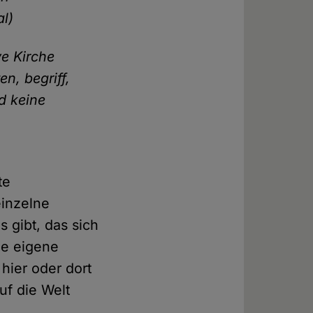
al)
ve Kirche
n, begriff,
d keine
te
einzelne
gibt, das sich
ie eigene
hier oder dort
uf die Welt
.