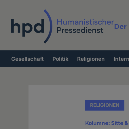
Direkt
zum
Inhalt
Der 
Vollt
Gesellschaft
Politik
Religionen
Inter
Hauptnavigation
RELIGIONEN
Kolumne: Sitte 