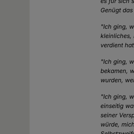
es für sich
Genügt das 
"Ich ging, w
kleinliches
verdient ha
"Ich ging, w
bekamen, wä
wurden, wei
"Ich ging, w
einseitig w
seiner Vers
würde, mich
Selbstzweif