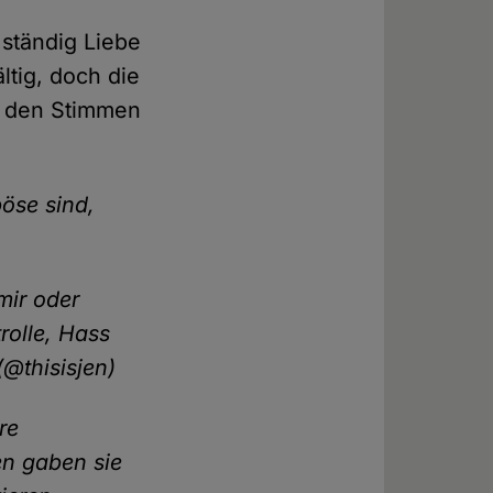
ständig Liebe
ltig, doch die
ir den Stimmen
böse sind,
mir oder
rolle, Hass
@thisisjen)
re
en gaben sie