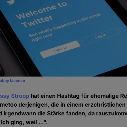
xabay License
issy Stroop
hat einen Hashtag für ehemalige Re
metoo derjenigen, die in einem erzchristliche
 irgendwann die Stärke fanden, da rauszuko
"Ich ging, weil …".