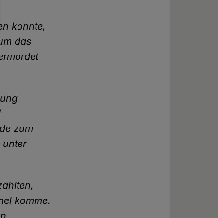
en konnte,
 um das
 ermordet
gung
d
urde zum
 unter
zählten,
mmel komme.
in