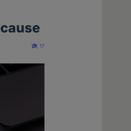
ecause
17