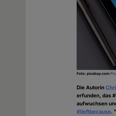
Foto: pixabay.com
Pi
Die Autorin
Chr
erfunden, das #
aufwuchsen und
#Ileftbecause
. 