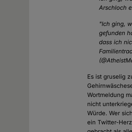
Arschloch e
"Ich ging, w
gefunden ha
dass ich ni
Familientrad
(@AtheistM
Es ist gruselig 
Gehirnwäschesek
Wortmeldung ma
nicht unterkrie
Würde. Wer sich
ein Twitter-Her
gebracht als al