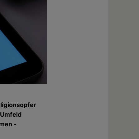
ligionsopfer
n Umfeld
mmen -