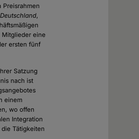
n Preisrahmen
e Deutschland
,
chäftsmäßigen
 Mitglieder eine
der ersten fünf
hrer Satzung
is nach ist
ngsangebotes
on einem
en, wo offen
len Integration
die Tätigkeiten