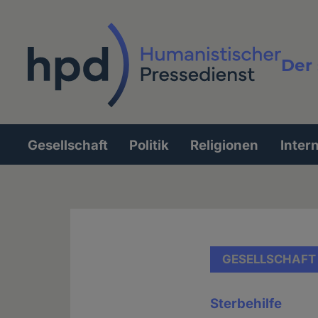
Direkt
zum
Inhalt
Der 
Vollt
Gesellschaft
Politik
Religionen
Inter
Hauptnavigation
GESELLSCHAFT
Sterbehilfe