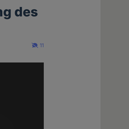
ng des
11