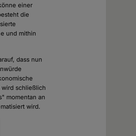
könne einer
esteht die
sierte
e und mithin
arauf, dass nun
henwürde
 ökonomische
wird schließlich
ns" momentan an
matisiert wird.