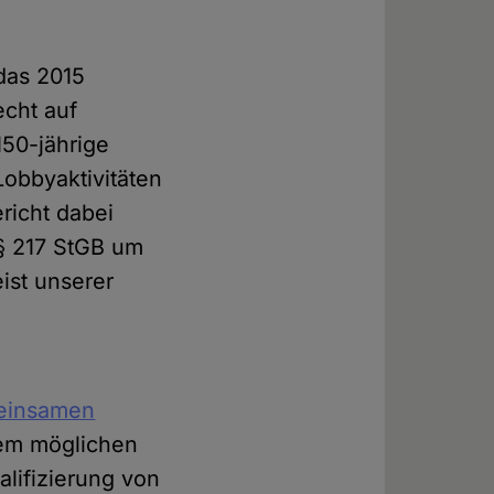
 das 2015
echt auf
150-jährige
Lobbyaktivitäten
ericht dabei
 § 217 StGB um
ist unserer
einsamen
inem möglichen
lifizierung von