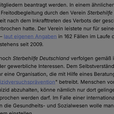
tgliedern beantragt werden. In einem ähnliche
 Freitodbegleitung durch den Verein
Sterbehilf
keit nach dem Inkrafttreten des Verbots der ges
rbrochen hatte. Der Verein leistete nur für seine
 –
laut eigenen Angaben
in 162 Fällen im Laufe 
stehens seit 2009.
noch
Sterbehilfe Deutschland
verfolgen gemäß i
er gewerbliche Interessen. Dem Selbstverständn
r eine Organisation, die mit Hilfe eines Beratu
izidversuchsprävention
" betreibt. Menschen v
izid abzuhalten, könne nämlich nur dort geling
rochen werden darf. Im Falle einer internationa
 in die Gesundheits- und Sozialwesen wolle man 
em einstellen.