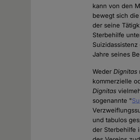
kann von den Mi
bewegt sich die
der seine Tätig
Sterbehilfe unte
Suizidassistenz
Jahre seines Be
Weder
Dignitas
kommerzielle od
Dignitas
vielmeh
sogenannte "
Su
Verzweiflungssu
und tabulos gesp
der Sterbehilfe
des Vereins zud