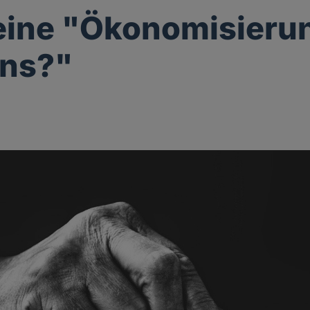
eine "Ökonomisieru
ens?"