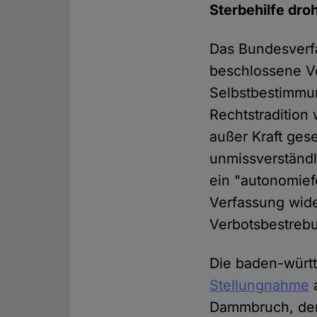
Sterbehilfe dro
Das Bundesverfa
beschlossene Ve
Selbstbestimmung
Rechtstradition 
außer Kraft ges
unmissverständl
ein "autonomief
Verfassung wide
Verbotsbestrebu
Die baden-würt
Stellungnahme
a
Dammbruch, der 