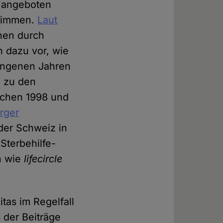
r angeboten
stimmen.
Laut
nen durch
n dazu vor, wie
gangenen Jahren
n zu den
ischen 1998 und
rger
der Schweiz in
Sterbehilfe-
n wie
lifecircle
tas im Regelfall
 der Beiträge