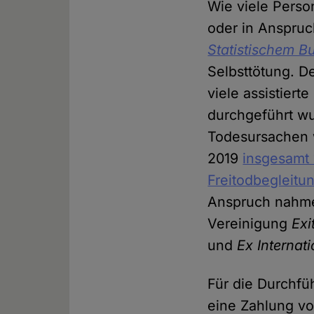
Wie viele Perso
oder in Anspru
Statistischem 
Selbsttötung. De
viele assistier
durchgeführt wur
Todesursachen w
2019
insgesamt 
Freitodbegleitu
Anspruch nahmen
Vereinigung
Exi
und
Ex Internati
Für die Durchfü
eine Zahlung vo