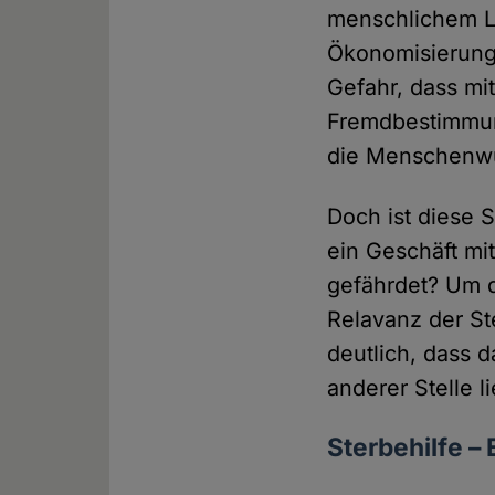
menschlichem Le
Ökonomisierung 
Gefahr, dass m
Fremdbestimmun
die Menschenwür
Doch ist diese 
ein Geschäft m
gefährdet? Um d
Relavanz der St
deutlich, dass
anderer Stelle l
Sterbehilfe –