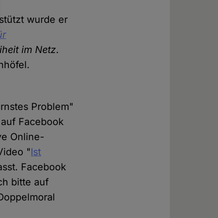
stützt wurde er
ür
eiheit im Netz
.
nhöfel.
rnstes Problem"
s auf Facebook
ve Online-
Video "
Ist
fasst. Facebook
h bitte auf
 Doppelmoral