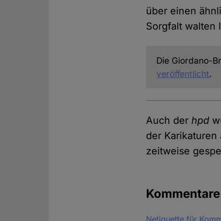
über einen ähnl
Sorgfalt walten 
Die Giordano-B
veröffentlicht
.
Auch der
hpd
wu
der Karikaturen
zeitweise gespe
Kommentar
Netiquette für Kom