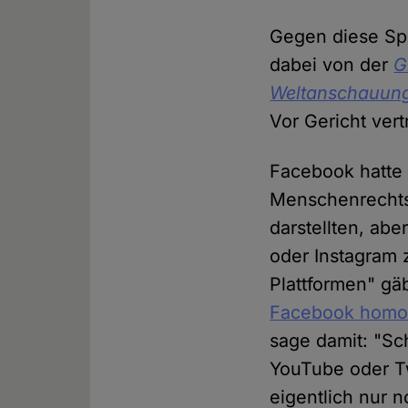
Gegen diese Spe
dabei von der
G
Weltanschauung
Vor Gericht ver
Facebook hatte 
Menschenrechts
darstellten, ab
oder Instagram z
Plattformen" gä
Facebook hom
sage damit: "Sc
YouTube oder Tw
eigentlich nur 