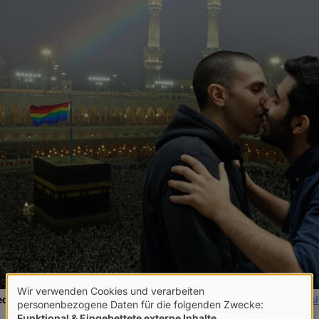
Wir verwenden Cookies und verarbeiten
 Sherwan (weitere Fotos aus der Serie finden sich
auf der Websi
Verwendung
personenbezogene Daten für die folgenden Zwecke:
Funktional & Eingebettete externe Inhalte
.