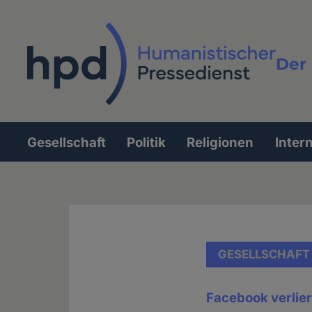
Direkt
zum
Inhalt
Der 
Vollt
Gesellschaft
Politik
Religionen
Inter
Hauptnavigation
GESELLSCHAFT
Facebook verlie