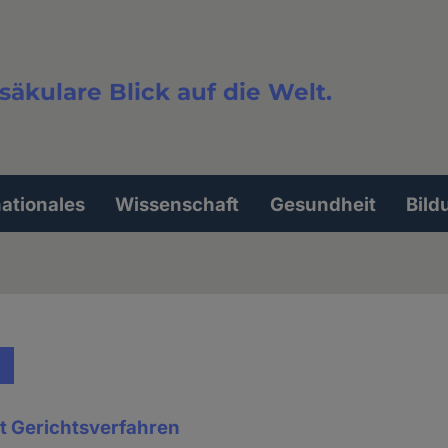
säkulare Blick auf die Welt.
extsuche
nationales
Wissenschaft
Gesundheit
Bild
rt Gerichtsverfahren