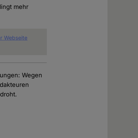
dingt mehr
rer Webseite
rrungen: Wegen
edakteuren
droht.