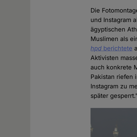
Die Fotomontag
und Instagram al
ägyptischen At
Muslimen als ei
hpd
berichtete
a
Aktivisten mass
auch konkrete 
Pakistan riefen
Instagram zu me
später gesperrt.