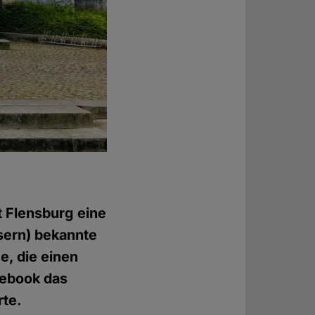
 Flensburg eine
sern) bekannte
, die einen
cebook das
rte.