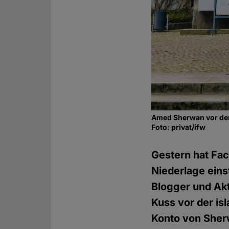
Amed Sherwan vor dem
Foto: privat/ifw
Gestern hat Fa
Niederlage ein
Blogger und Ak
Kuss vor der is
Konto von Sherw