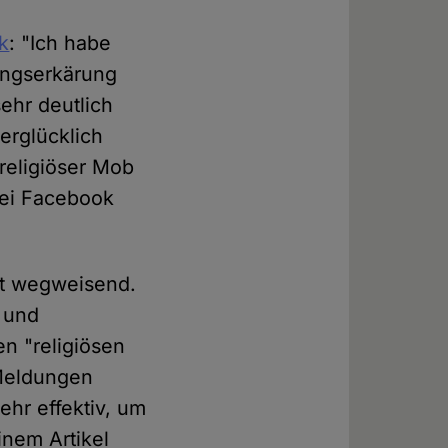
k
: "Ich habe
ngserkärung
ehr deutlich
rglücklich
religiöser Mob
bei Facebook
st wegweisend.
 und
en "religiösen
 Meldungen
ehr effektiv, um
inem Artikel