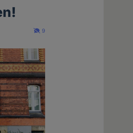
en!
9