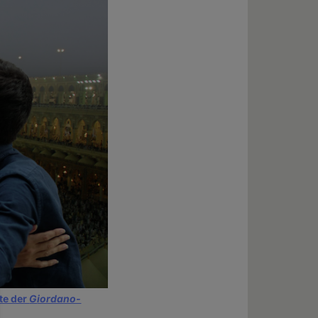
te der
G
iordano-