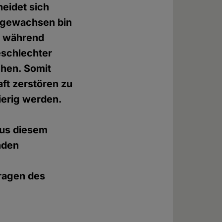
heidet sich
ufgewachsen bin
, während
eschlechter
ehen. Somit
ft zerstören zu
ierig werden.
Aus diesem
nden
Tragen des