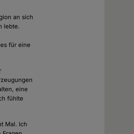
gion an sich
h lebte.
es für eine
r
erzeugungen
alten, eine
ch fühlte
t Mal. Ich
h Fragen,