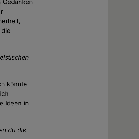
hen Gedanken
r
herheit,
 die
eistischen
ch könnte
mich
e Ideen in
en du die