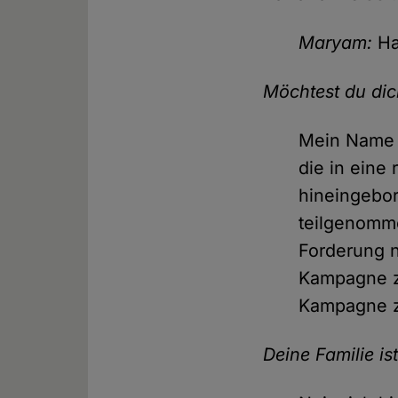
Maryam:
Hal
Möchtest du dic
Mein Name i
die in eine 
hineingebo
teilgenomm
Forderung n
Kampagne zu
Kampagne zu
Deine Familie ist