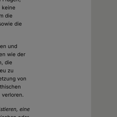
h keine
m die
sowie die
ten und
en wie der
n, die
neu zu
setzung von
ethischen
 verloren.
stieren, eine