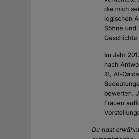
die mich se
logischen A
Söhne und 
Geschichte 
Im Jahr 201
nach Antwor
IS, Al-Qaid
Bedeutunge
bewerten. J
Frauen auff
Vorstellung
Du hast erwähnt,