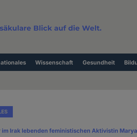
säkulare Blick auf die Welt.
extsuche
nationales
Wissenschaft
Gesundheit
Bild
LES
r im Irak lebenden feministischen Aktivistin Mar