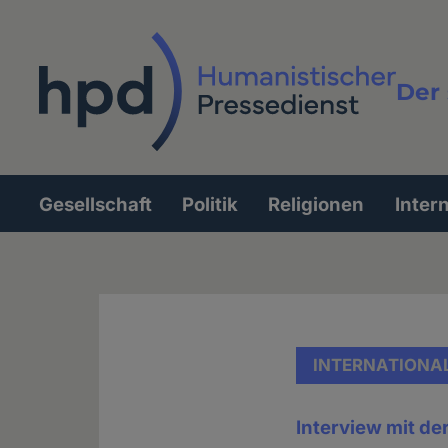
Direkt
zum
Inhalt
Der 
Vollt
Gesellschaft
Politik
Religionen
Inter
Hauptnavigation
INTERNATIONA
Interview mit de