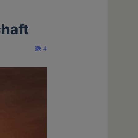
chaft
4