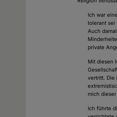
Religion verlass
Ich war ein
tolerant sei
Auch damals
Minderheite
private Ang
Mit diesen 
Gesellschaf
vertritt. Di
extremistis
mich dieser
Ich führte 
verrichtete