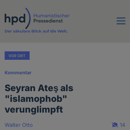
Direkt
zum
Inhalt
Menu
Der säkulare Blick auf die Welt.
VOR ORT
Kommentar
Seyran Ateş als
"islamophob"
verunglimpft
Walter Otto
14