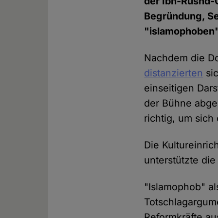
der Ibn-Rushd-
Begründung, Sey
"islamophoben
Nachdem die Do
distanzierten
sic
einseitigen Dar
der Bühne abgeg
richtig, um sic
Die Kultureinri
unterstützte di
"Islamophob" al
Totschlagargume
Reformkräfte au