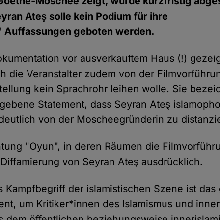
Goethe-Moschee zeigt, wurde kurzfristig abges
ran Ateş solle kein Podium für ihre
" Auffassungen geboten werden.
kumentation vor ausverkauftem Haus (!) gezeig
h die Veranstalter zudem von der Filmvorführu
stellung kein Sprachrohr leihen wolle. Sie beze
ebene Statement, dass Seyran Ateş islamophob
h deutlich von der Moscheegründerin zu distanzi
chtung "Oyun", in deren Räumen die Filmvorführu
e Diffamierung von Seyran Ateş ausdrücklich.
s Kampfbegriff der islamistischen Szene ist das
nt, um Kritiker*innen des Islamismus und inner
s dem öffentlichen beziehungsweise innerislam