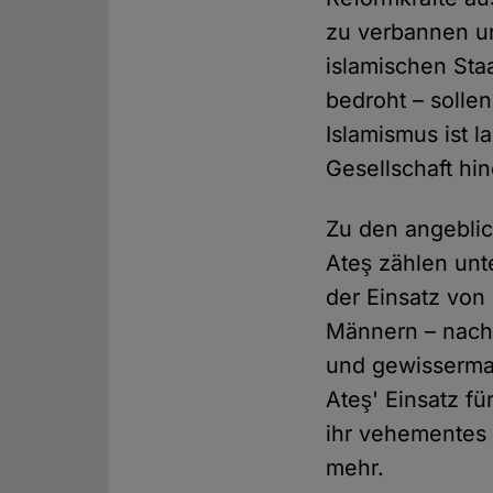
zu verbannen un
islamischen Sta
bedroht – solle
Islamismus ist l
Gesellschaft hin
Zu den angeblic
Ateş zählen un
der Einsatz von
Männern – nach 
und gewisserma
Ateş' Einsatz fü
ihr vehementes 
mehr.