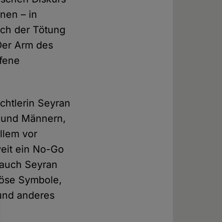
nen – in
uch der Tötung
Der Arm des
ffene
chtlerin Seyran
 und Männern,
llem vor
weit ein No-Go
 auch Seyran
giöse Symbole,
 und anderes