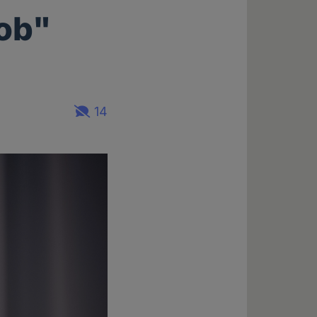
hob"
14