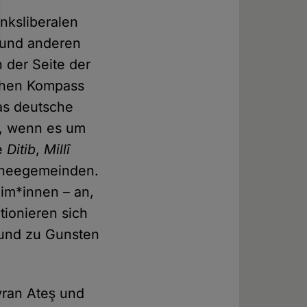
inksliberalen
ş und anderen
 der Seite der
schen Kompass
was deutsche
n, wenn es um
ie
Ditib
,
Millî
cheegemeinden.
lim*innen – an,
tionieren sich
 und zu Gunsten
yran Ateş und