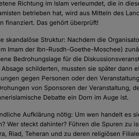
retene Richtung im Islam verleumdet, die in dies
amisten betrieben hat, wird aus Mitteln des Land
n finanziert. Das gehört überprüft!
ine skandalöse Struktur: Nachdem die Organisa
em Imam der Ibn-Rusdh-Goethe-Moschee) zunäc
ene Bedrohungslage für die Diskussionsveranst
 Absage schilderten, mussten sie später dann 
hungen gegen Personen oder den Veranstaltun
Drohungen von Sponsoren der Veranstaltung, d
nnerislamische Debatte ein Dorn im Auge ist.
ründliche Aufklärung nötig: Um wen handelt es si
n? Wer steckt dahinter? Führen die Spuren zu is
a, Riad, Teheran und zu deren religiösen Filiale