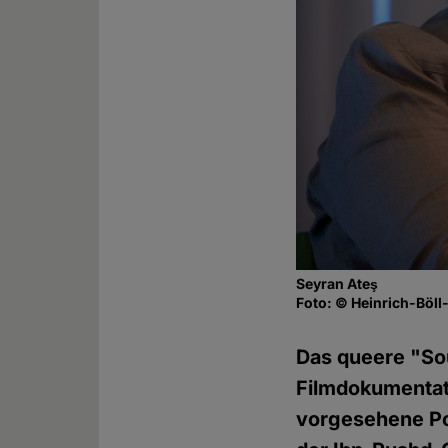
Seyran Ateş
Foto: © Heinrich-Böll-
Das queere "Sou
Filmdokumentati
vorgesehene Po