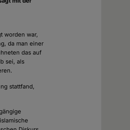
agt mit der
t worden war,
ng, da man einer
ichneten das auf
 sei, als
eren.
ng stattfand,
 gängige
islamische
ischen Diskurs