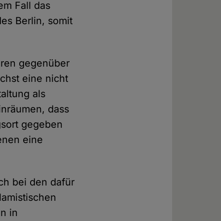
em Fall das
es Berlin, somit
toren gegenüber
hst eine nicht
altung als
einräumen, dass
gsort gegeben
enen eine
ch bei den dafür
lamistischen
n in