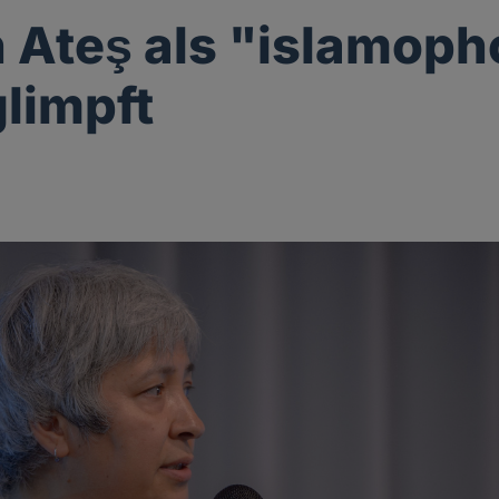
 Ateş als "islamop
limpft