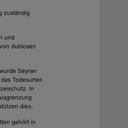
g zuständig
en und
, von dubiosen
 wurde Seyran
 das Todesurteil
eischutz. In
Ausgrenzung
stützen dies.
ten gehört in