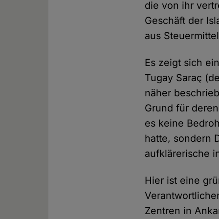
die von ihr vert
Geschäft der Isl
aus Steuermittel
Es zeigt sich e
Tugay Saraç (d
näher beschrieb
Grund für deren
es keine Bedro
hatte, sondern 
aufklärerische i
Hier ist eine g
Verantwortliche
Zentren in Ankar