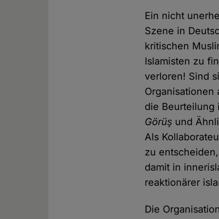
Ein nicht unerh
Szene in Deutsc
kritischen Musl
Islamisten zu f
verloren! Sind 
Organisationen 
die Beurteilung 
Görüş
und Ähnli
Als Kollaborateu
zu entscheiden,
damit in inneri
reaktionärer isl
Die Organisatio