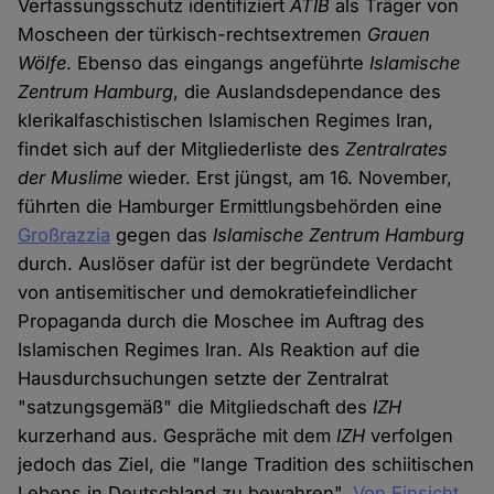
Verfassungsschutz identifiziert
ATIB
als Träger von
Moscheen der türkisch-rechtsextremen
Grauen
Wölfe
. Ebenso das eingangs angeführte
Islamische
Zentrum Hamburg
, die Auslandsdependance des
klerikalfaschistischen Islamischen Regimes Iran,
findet sich auf der Mitgliederliste des
Zentralrates
der Muslime
wieder. Erst jüngst, am 16. November,
führten die Hamburger Ermittlungsbehörden eine
Großrazzia
gegen das
Islamische Zentrum Hamburg
durch. Auslöser dafür ist der begründete Verdacht
von antisemitischer und demokratiefeindlicher
Propaganda durch die Moschee im Auftrag des
Islamischen Regimes Iran. Als Reaktion auf die
Hausdurchsuchungen setzte der Zentralrat
"satzungsgemäß" die Mitgliedschaft des
IZH
kurzerhand aus. Gespräche mit dem
IZH
verfolgen
jedoch das Ziel, die "lange Tradition des schiitischen
Lebens in Deutschland zu bewahren".
Von Einsicht