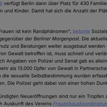
bb
verfügt Berlin dann über Platz für 430 Famili
n und Kinder. Damit hat sich die Anzahl der Plä
Frauen ist kein Randphänomen",
betonte
Sozials
) gegenüber der
Berliner Morgenpost
. Die aktuel
chutz und Beratungen weiter ausgebaut werden
von Gewalt betroffen ist, muss schnell und verläs
h Angaben von Polizei und Senat gab es allein
 mehr als 13.000 Opfer von Gewalt in Partnerscha
n die sexuelle Selbstbestimmung wurden erfasst
n. Die Polizei geht dabei von einer hohen Dunke
ündigten Neueröffnungen sind nur ein Tropfen
ch Auskunft des Vereins
Frauenhauskoordinieru