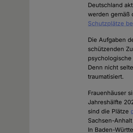
Deutschland akt
werden gemäß d
Schutzplätze be
Die Aufgaben de
schützenden Zuf
psychologische 
Denn nicht selt
traumatisiert.
Frauenhäuser sin
Jahreshälfte 20
sind die Plätze
Sachsen-Anhalt
In Baden-Württe