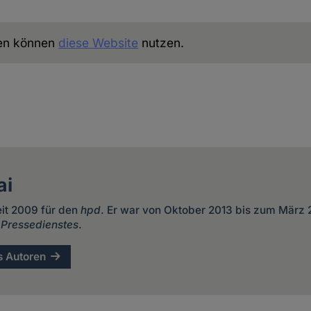
uen können
diese Website
nutzen.
ai
eit 2009 für den
hpd
. Er war von Oktober 2013 bis zum März
 Pressedienstes
.
s Autoren