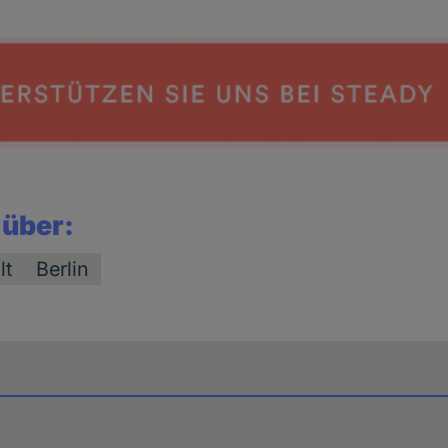
 über:
lt
Berlin