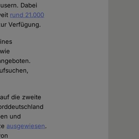
äusern. Dabei
weit
rund 21.000
zur Verfügung.
ines
owie
angeboten.
aufsuchen,
 auf die zweite
Norddeutschland
gen und
tze
ausgewiesen
.
von