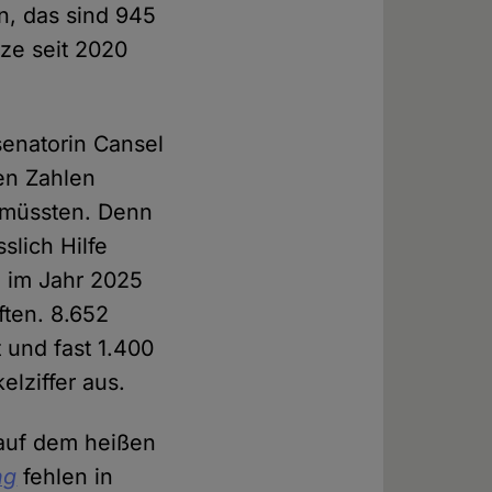
en, das sind 945
tze seit 2020
enatorin Cansel
len Zahlen
 müssten. Denn
slich Hilfe
 im Jahr 2025
ften. 8.652
 und fast 1.400
lziffer aus.
 auf dem heißen
ng
fehlen in