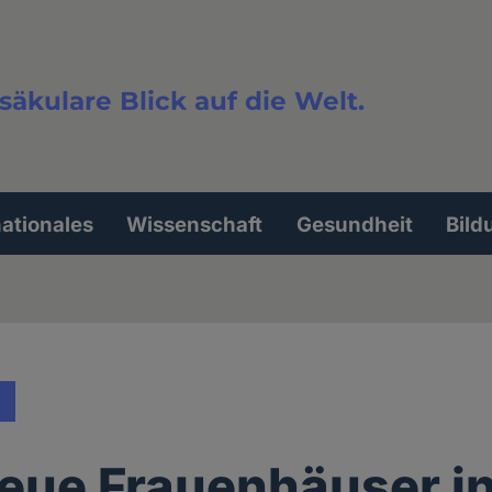
säkulare Blick auf die Welt.
extsuche
nationales
Wissenschaft
Gesundheit
Bild
eue Frauenhäuser in