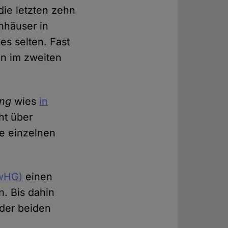
die letzten zehn
nhäuser in
es selten. Fast
n im zweiten
ung
wies
in
ht über
ie einzelnen
ewHG)
einen
. Bis dahin
 der beiden