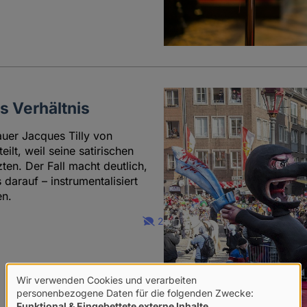
es Verhältnis
uer Jacques Tilly von
lt, weil seine satirischen
ten. Der Fall macht deutlich,
darauf – instrumentalisiert
en.
2
Wir verwenden Cookies und verarbeiten
Verwendung
personenbezogene Daten für die folgenden Zwecke:
Funktional & Eingebettete externe Inhalte
.