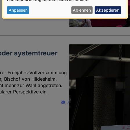
von
personenbezogenen
Anpassen
Ablehnen
Akzeptieren
Daten
und
Cookies
oder systemtreuer
rer Frühjahrs-Vollversammlung
, Bischof von Hildesheim.
ht mehr zur Wahl angetreten.
larer Perspektive ein.
7