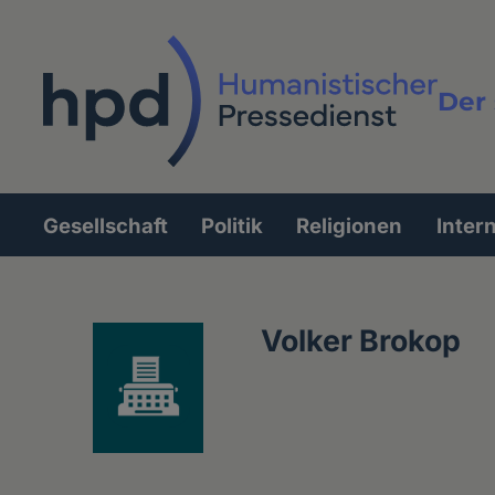
Direkt
zum
Inhalt
Der 
Vollt
Gesellschaft
Politik
Religionen
Inter
Hauptnavigation
Volker Brokop