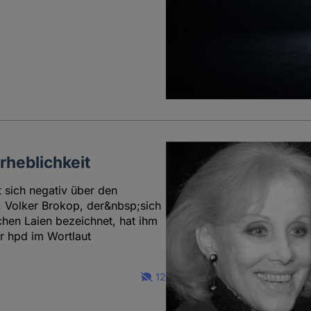
rheblichkeit
t sich negativ über den
t. Volker Brokop, der&nbsp;sich
chen Laien bezeichnet, hat ihm
r hpd im Wortlaut
12