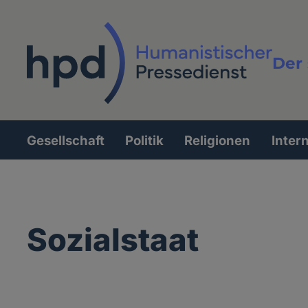
Direkt
zum
Inhalt
Der 
Vollt
Gesellschaft
Politik
Religionen
Inter
Hauptnavigation
Sozialstaat