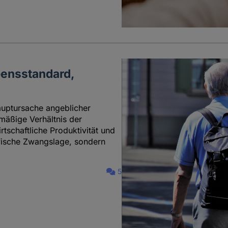
bensstandard,
auptursache angeblicher
nmäßige Verhältnis der
tschaftliche Produktivität und
afische Zwangslage, sondern
5