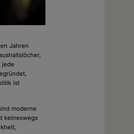
nen Jahren
aushaltslöcher,
 jede
begründet,
tik ist
 sind moderne
st keineswegs
kheit,