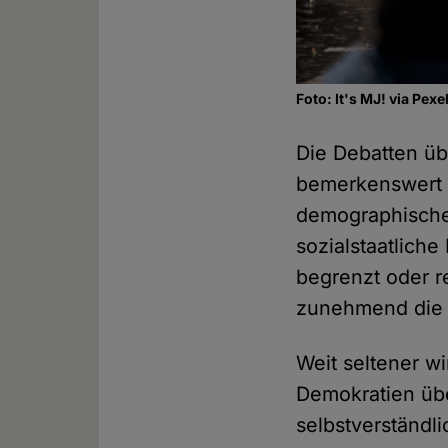
Foto: It's MJ! via Pexe
Die Debatten üb
bemerkenswert v
demographische
sozialstaatliche
begrenzt oder r
zunehmend die 
Weit seltener w
Demokratien übe
selbstverständl