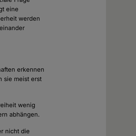
gt eine
herheit werden
feinander
chaften erkennen
 sie meist erst
reiheit wenig
ern abhängen.
r nicht die