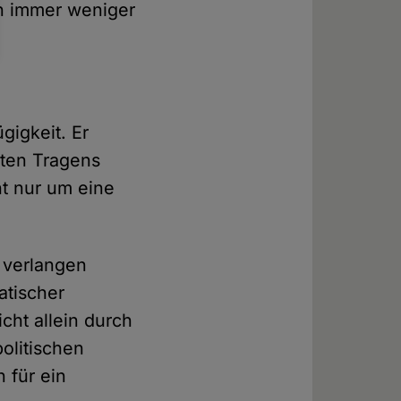
en immer weniger
gigkeit. Er
aten Tragens
ht nur um eine
e verlangen
atischer
cht allein durch
politischen
 für ein