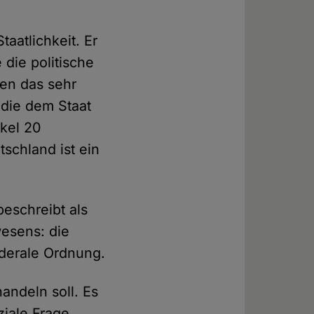
aatlichkeit. Er
e die politische
en das sehr
 die dem Staat
ikel 20
schland ist ein
beschreibt als
wesens: die
öderale Ordnung.
andeln soll. Es
ziale Frage