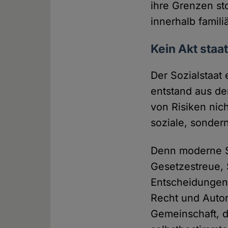
ihre Grenzen st
innerhalb famil
Kein Akt staa
Der Sozialstaat 
entstand aus de
von Risiken nic
soziale, sonder
Denn moderne St
Gesetzestreue,
Entscheidungen.
Recht und Autori
Gemeinschaft, d