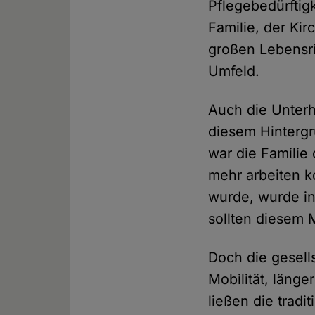
Pflegebedürftigk
Familie, der Kir
großen Lebensris
Umfeld.
Auch die Unterh
diesem Hintergr
war die Familie 
mehr arbeiten k
wurde, wurde in
sollten diesem 
Doch die gesells
Mobilität, läng
ließen die tradi