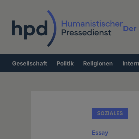
Direkt
zum
Inhalt
Der 
Vollt
Gesellschaft
Politik
Religionen
Inter
Hauptnavigation
SOZIALES
Essay