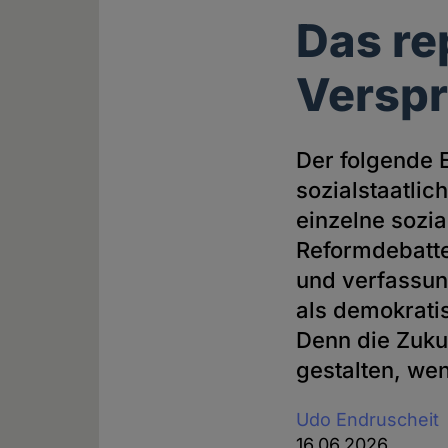
Das re
Versp
Der folgende 
sozialstaatli
einzelne sozi
Reformdebatte
und verfassun
als demokrati
Denn die Zukun
gestalten, we
Udo Endruscheit
16.06.2026