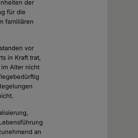
enheiten der
ng für die
im familiären
tstanden vor
 in Kraft trat,
im Alter nicht
legebedürftig
 Regelungen
icht.
alisierung,
r Lebensführung
ft zunehmend an