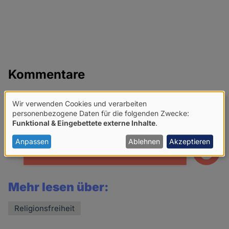
Kommentare
Netiquette für Kommentare
Wir verwenden Cookies und verarbeiten
Verwendung
personenbezogene Daten für die folgenden Zwecke:
Share
Funktional & Eingebettete externe Inhalte
.
von
news
personenbezogenen
Anpassen
Ablehnen
Akzeptieren
Daten
und
Mehr lesen über:
Cookies
Religionsfreiheit