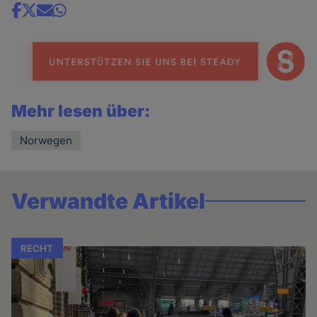
und
Share
Cookies
news
Mehr lesen über:
Norwegen
Verwandte Artikel
RECHT