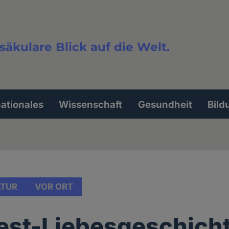
säkulare Blick auf die Welt.
extsuche
nationales
Wissenschaft
Gesundheit
Bild
LTUR
VOR ORT
est-Liebesgeschich