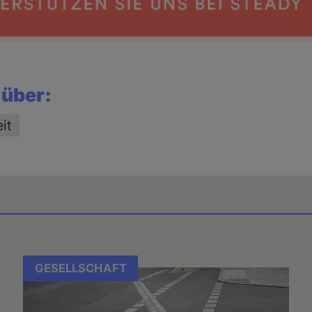
 über:
it
GESELLSCHAFT