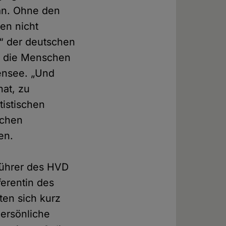
an. Ohne den
en nicht
“ der deutschen
s die Menschen
fensee. „Und
hat, zu
tistischen
schen
en.
führer des HVD
ferentin des
ten sich kurz
ersönliche