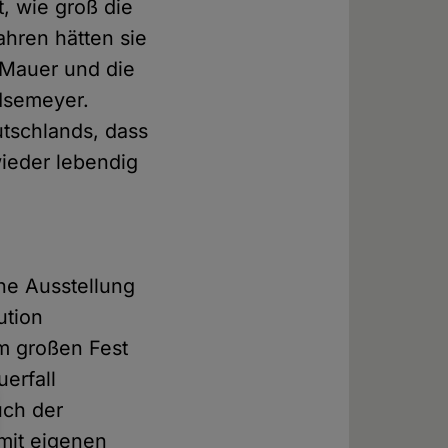
t, wie groß die
hren hätten sie
r Mauer und die
-Isemeyer.
tschlands, dass
wieder lebendig
ne Ausstellung
ution
em großen Fest
erfall
uch der
mit eigenen