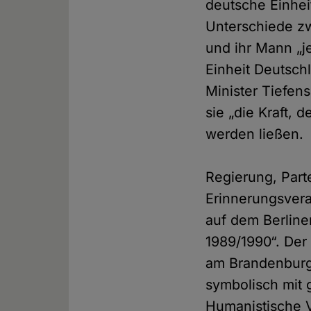
deutsche Einhei
Unterschiede zw
und ihr Mann „je
Einheit Deutsch
Minister Tiefen
sie „die Kraft,
werden ließen.
Regierung, Part
Erinnerungsvera
auf dem Berliner
1989/1990“. Der
am Brandenburge
symbolisch mit
Humanistische V