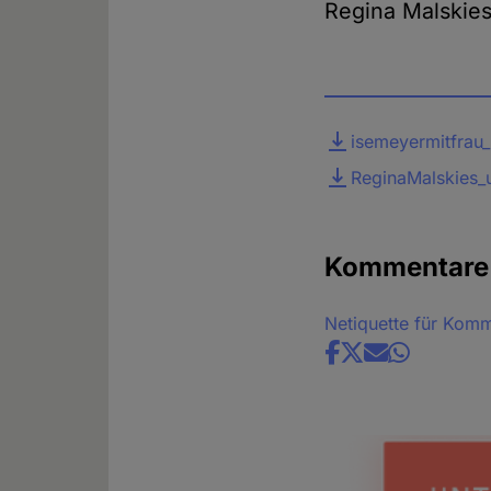
Regina Malskies
Datei
isemeyermitfrau_
ReginaMalskies_
Kommentare
Netiquette für Kom
Share
news