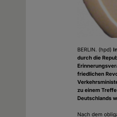
BERLIN. (hpd)
I
durch die Repub
Erinnerungsver
friedlichen Rev
Verkehrsminist
zu einem Treff
Deutschlands w
Nach dem oblig