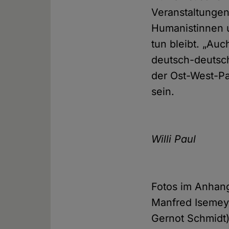
Veranstaltungen
Humanistinnen 
tun bleibt. „Au
deutsch-deutsch
der Ost-West-Pa
sein.
Willi Paul
Fotos im Anhan
Manfred Isemeye
Gernot Schmidt