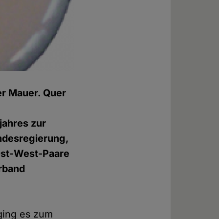
der Mauer. Quer
jahres zur
undesregierung,
Ost-West-Paare
rband
ging es zum