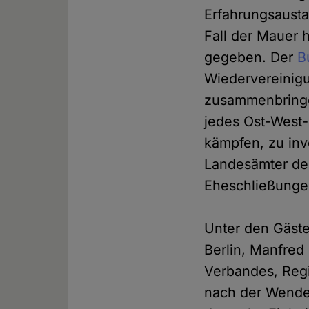
Erfahrungsaust
Fall der Mauer 
gegeben. Der
B
Wiedervereinig
zusammenbringen
jedes Ost-West-P
kämpfen, zu inv
Landesämter der
Eheschließungen
Unter den Gäste
Berlin, Manfred
Verbandes, Regi
nach der Wende 