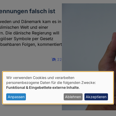
nnungen falsch ist
hweden und Dänemark kam es in
slimischen Welt und einer
n. Die dänische Regierung will
igiöser Symbole per Gesetz
nabsehbaren Folgen, kommentiert
22
Wir verwenden Cookies und verarbeiten
Verwendung
personenbezogene Daten für die folgenden Zwecke:
Funktional & Eingebettete externe Inhalte
.
von
personenbezogenen
Anpassen
Ablehnen
Akzeptieren
Daten
und