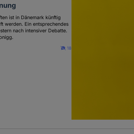
nnung
ten ist in Dänemark künftig
raft werden. Ein entsprechendes
tern nach intensiver Debatte.
onigg.
18