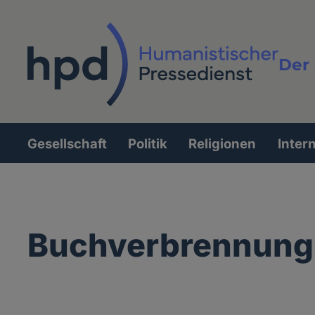
Direkt
zum
Inhalt
Der 
Vollt
Gesellschaft
Politik
Religionen
Inter
Hauptnavigation
Buchverbrennung