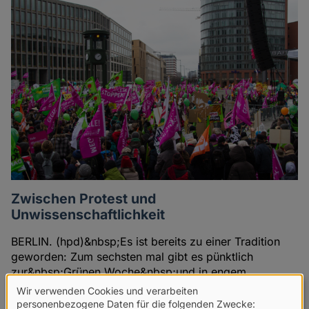
Zwischen Protest und
Unwissenschaftlichkeit
BERLIN. (hpd)&nbsp;Es ist bereits zu einer Tradition
geworden: Zum sechsten mal gibt es pünktlich
zur&nbsp;Grünen Woche&nbsp;und in engem
Zusammenhang mit ihr großangelegte Proteste gegen
Wir verwenden Cookies und verarbeiten
Verwendung
Massentierhaltung und die konventionelle
personenbezogene Daten für die folgenden Zwecke: