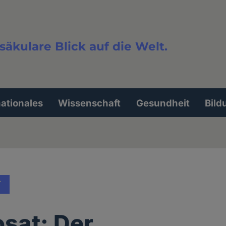
säkulare Blick auf die Welt.
extsuche
nationales
Wissenschaft
Gesundheit
Bild
T
sat: Der