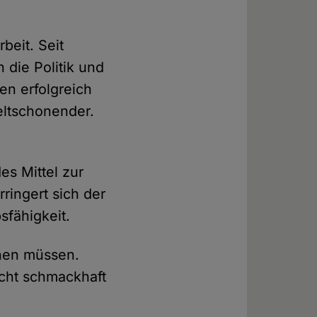
beit. Seit
die Politik und
n erfolgreich
eltschonender.
es Mittel zur
ringert sich der
fähigkeit.
ehen müssen.
icht schmackhaft