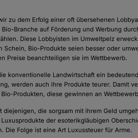
r zu dem Erfolg einer oft übersehenen Lobbyar
 Bio-Branche auf Förderung und Werbung durch 
hlen. Diese Lobbyisten im Umweltpelz erwecke
n Schein, Bio-Produkte seien besser oder umw
n Preise beanchteiligen sie im Wettbewerb.
die konventionelle Landwirtschaft ein bedeutend
ung, werden auch ihre Produkte teurer. Damit ver
 Bio-Produkten, diese gewinnen an Wettbewerbs
rifft diejenigen, die sorgsam mit ihrem Geld umg
e Luxusprodukte der esoterikgläubigen Obersch
 Die Folge ist eine Art Luxussteuer für Arme.