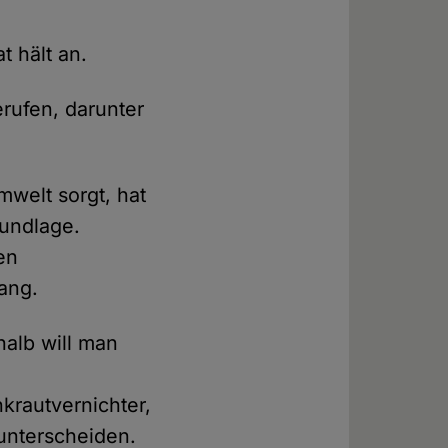
t hält an.
rufen, darunter
mwelt sorgt, hat
rundlage.
en
ang.
halb will man
krautvernichter,
 unterscheiden.