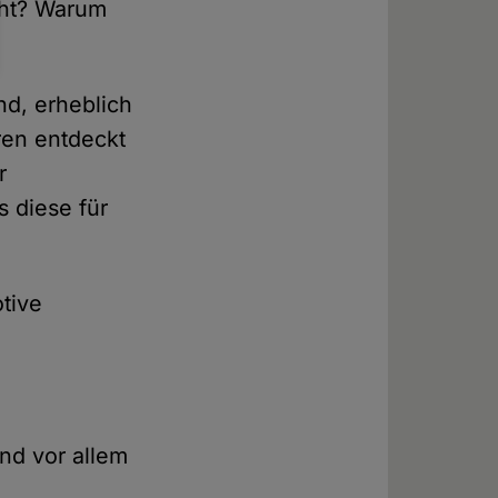
cht? Warum
d, erheblich
ren entdeckt
r
 diese für
tive
und vor allem