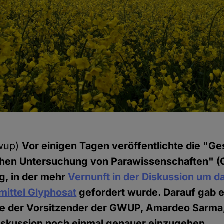
gwup)
Vor einigen Tagen veröffentlichte die "Ge
chen Untersuchung von Parawissenschaften" 
g, in der mehr
Vernunft in der Diskussion um d
mittel Glyphosat
gefordert wurde. Darauf gab es
e der Vorsitzender der GWUP, Amardeo Sarma
Diskussion noch einmal genauer einzugehen.