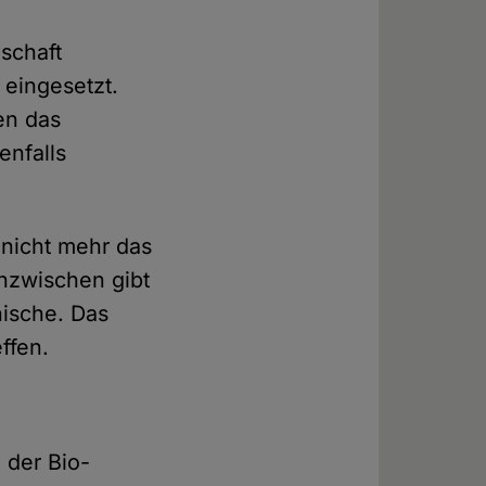
nschaft
eingesetzt.
en das
enfalls
 nicht mehr das
Inzwischen gibt
nische. Das
ffen.
 der Bio-