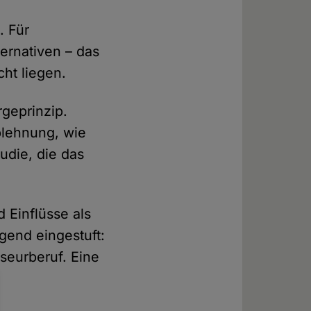
. Für
ernativen – das
cht liegen.
rgeprinzip.
Ablehnung, wie
udie, die das
 Einflüsse als
gend eingestuft:
iseurberuf. Eine