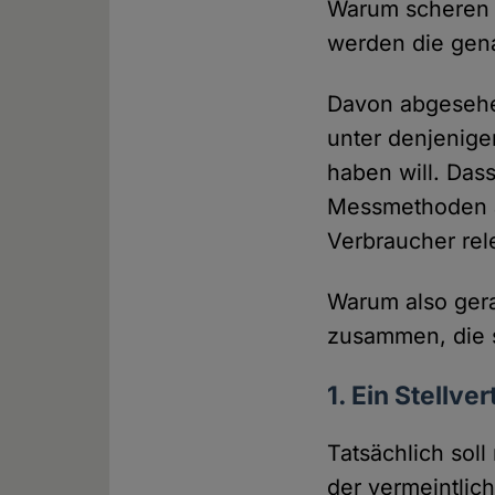
Warum scheren d
werden die gen
Davon abgesehen
unter denjenige
haben will. Das
Messmethoden au
Verbraucher rel
Warum also gera
zusammen, die s
1. Ein Stellv
Tatsächlich soll
der vermeintlic