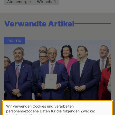
Atomenergie
Wirtschaft
Verwandte Artikel
POLITIK
Wir verwenden Cookies und verarbeiten
Verwendung
personenbezogene Daten für die folgenden Zwecke: