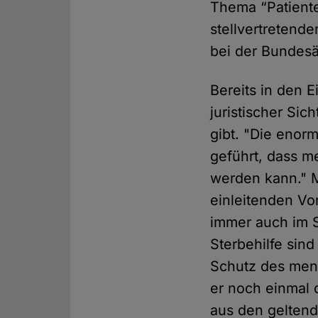
Thema “Patiente
stellvertretend
bei der Bundes
Bereits in den 
juristischer Sic
gibt. "Die enor
geführt, dass m
werden kann." M
einleitenden Vo
immer auch im S
Sterbehilfe sin
Schutz des mens
er noch einmal 
aus den geltend