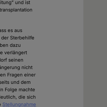
tung” und ist
transplantation
ass es aus
 der Sterbehilfe
haben dazu
e verlängert
dorf seinen
längerung nicht
ten Fragen einer
seits und dem
 In Folge machte
utlich, die sich
ie
Stellungnahme