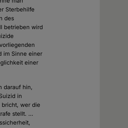
könne man
r Sterbehilfe
n des
l betrieben wird
izide
 vorliegenden
d im Sinne einer
lichkeit einer
n darauf hin,
Suizid in
 bricht, wer die
afe stellt. …
ssicherheit,