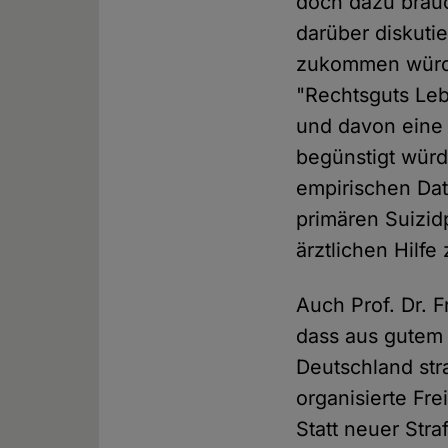
doch dazu brauc
darüber diskuti
zukommen würde
"Rechtsguts Leb
und davon eine
begünstigt würd
empirischen Dat
primären Suizid
ärztlichen Hilfe
Auch Prof. Dr. F
dass aus gutem 
Deutschland stra
organisierte Fre
Statt neuer Stra