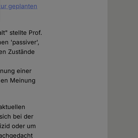
zur geplanten
t" stellte Prof.
en 'passiver',
chen Zustände
inung einer
chen Meinung
aktuellen
sich bei der
uizid oder um
nachgedacht