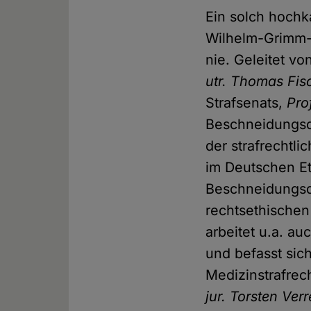
Ein solch hochk
Wilhelm-Grimm-Z
nie. Geleitet vo
utr. Thomas Fis
Strafsenats,
Pro
Beschneidungsde
der strafrechtl
im Deutschen Et
Beschneidungsde
rechtsethische
arbeitet u.a. a
und befasst sich
Medizinstrafrec
jur. Torsten Verr