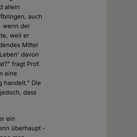
 allein
aufbringen, auch
t, wenn der
te, weil er
ndendes Mittel
s Leben' davon
t?" fragt Prof.
um eine
g handelt.” Die
 jedoch, dass
er ein
Wenn überhaupt -