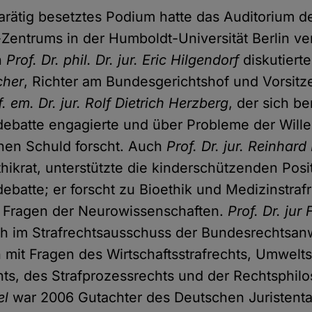
arätig besetztes Podium hatte das Auditorium 
entrums in der Humboldt-Universität Berlin ve
n
Prof. Dr. phil. Dr. jur. Eric Hilgendorf
diskutiert
cher
, Richter am Bundesgerichtshof und Vorsitz
f. em. Dr. jur. Rolf Dietrich Herzberg
, der sich be
batte engagierte und über Probleme der Willen
ichen Schuld forscht. Auch
Prof. Dr. jur. Reinhard
hikrat, unterstützte die kinderschützenden Posi
batte; er forscht zu Bioethik und Medizinstraf
n Fragen der Neurowissenschaften.
Prof. Dr. jur
uch im Strafrechtsausschuss der Bundesrechtsa
 mit Fragen des Wirtschaftsstrafrechts, Umwelts
hts, des Strafprozessrechts und der Rechtsphil
el
war 2006 Gutachter des Deutschen Juristent