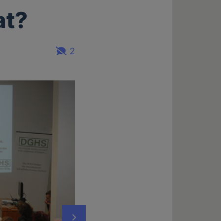
at?
2
Nächstes