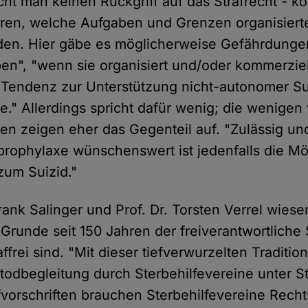
ht man keinen Rückgriff auf das Strafrecht - 
eren, welche Aufgaben und Grenzen organisierte
n. Hier gäbe es möglicherweise Gefährdunge
en", "wenn sie organisiert und/oder kommerziel
 Tendenz zur Unterstützung nicht-autonomer Su
e." Allerdings spricht dafür wenig; die wenigen
en zeigen eher das Gegenteil auf. "Zulässig un
prophylaxe wünschenswert ist jedenfalls die Mög
 zum Suizid."
rank Salinger und Prof. Dr. Torsten Verrel wiese
Grunde seit 150 Jahren der freiverantwortliche 
ffrei sind. "Mit dieser tiefverwurzelten Tradition
itodbegleitung durch Sterbehilfevereine unter Str
fvorschriften brauchen Sterbehilfevereine Recht