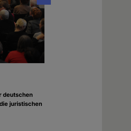
Das Podium: Prof. Dr. jur Frank Salinger, Pro
(v.l.n.r.), verdeckt: Prof. em. Dr. jur. Rolf 
Foto: © Evelin Frerk
r deutschen
die juristischen
n