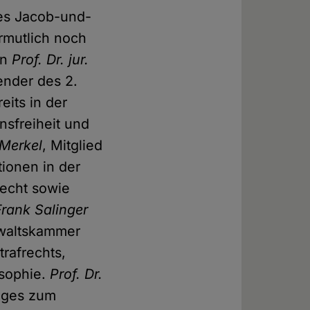
des Jacob-und-
rmutlich noch
en
Prof. Dr. jur.
ender des 2.
reits in der
sfreiheit und
 Merkel
, Mitglied
tionen in der
recht sowie
 Frank Salinger
nwaltskammer
trafrechts,
osophie.
Prof. Dr.
ages zum