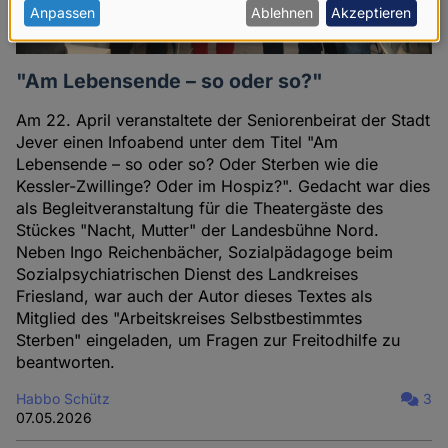
personenbezogenen
Anpassen
Ablehnen
Akzeptieren
Daten
und
"Am Lebensende – so oder so?"
Cookies
Am 22. April veranstaltete der Seniorenbeirat der Stadt
Jever einen Infoabend unter dem Titel "Am
Lebensende – so oder so? Oder Sterben wie die
Kessler-Zwillinge? Oder im Hospiz?". Gedacht war dies
als Begleitveranstaltung für die Theatergäste des
Stückes "Nacht, Mutter" der Landesbühne Nord.
Neben Ingo Reichenbächer, Sozialpädagoge beim
Sozialpsychiatrischen Dienst des Landkreises
Friesland, war auch der Autor dieses Textes als
Mitglied des "Arbeitskreises Selbstbestimmtes
Sterben" eingeladen, um Fragen zur Freitodhilfe zu
beantworten.
Habbo Schütz
3
07.05.2026