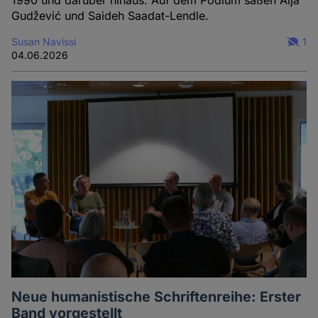
1990 und darüber hinaus. Auf dem Podium saßen Alja
Gudžević und Saideh Saadat-Lendle.
Susan Navissi
1
04.06.2026
Neue humanistische Schriftenreihe: Erster
Band vorgestellt