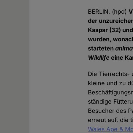
BERLIN. (hpd)
V
der unzureiche
Kaspar (32) und
wurden, wonach
starteten
animal
Wildlife
eine Ka
Die Tierrechts- 
kleine und zu d
Beschäftigungsm
ständige Fütter
Besucher des Pa
erneut auf, die
Wales Ape & Mo