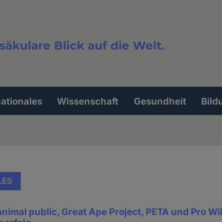
säkulare Blick auf die Welt.
extsuche
nationales
Wissenschaft
Gesundheit
Bild
LES
nimal public, Great Ape Project, PETA und Pro Wild