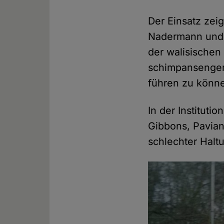
Der Einsatz zei
Nadermann und 
der walisischen
schimpansenger
führen zu könn
In der Instituti
Gibbons, Pavian
schlechter Halt