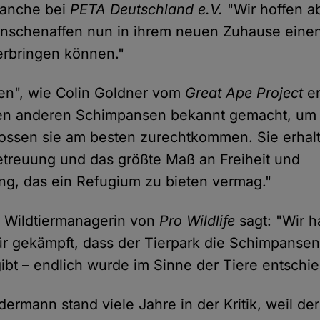
ranche bei
PETA Deutschland e.V.
"Wir hoffen ab
Menschenaffen nun in ihrem neuen Zuhause eine
rbringen können."
en", wie Colin Goldner vom
Great Ape Project
er
 den anderen Schimpansen bekannt gemacht, um 
ossen sie am besten zurechtkommen. Sie erhalt
treuung und das größte Maß an Freiheit und
g, das ein Refugium zu bieten vermag."
, Wildtiermanagerin von
Pro Wildlife
sagt: "Wir 
ür gekämpft, dass der Tierpark die Schimpansen
gibt – endlich wurde im Sinne der Tiere entschi
ermann stand viele Jahre in der Kritik, weil der