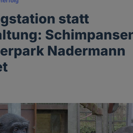
erfolg
gstation statt
ltung: Schimpanse
ierpark Nadermann
et