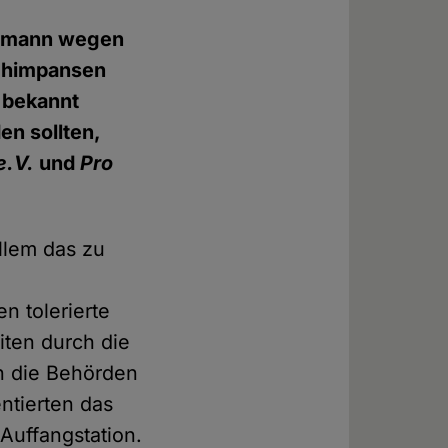
dermann wegen
Schimpansen
e bekannt
n sollten,
e.V.
und
Pro
allem das zu
n tolerierte
iten durch die
n die Behörden
ntierten das
Auffangstation.