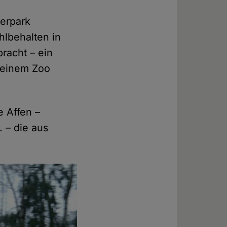
ierpark
lbehalten in
racht – ein
 einem Zoo
e Affen –
 – die aus