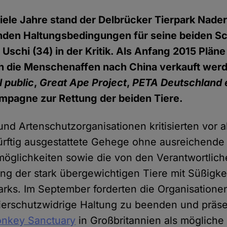
iele Jahre stand der Delbrücker Tierpark Na
nden Haltungsbedingungen für seine beiden 
 Uschi (34) in der Kritik. Als Anfang 2015 Plän
 die Menschenaffen nach China verkauft werde
 public
,
Great Ape Project
,
PETA Deutschland 
mpagne zur Rettung der beiden Tiere.
und Artenschutzorganisationen kritisierten vor 
ürftig ausgestattete Gehege ohne ausreichende
öglichkeiten sowie die von den Verantwortliche
ung der stark übergewichtigen Tiere mit Süßigke
rks. Im September forderten die Organisatione
 tierschutzwidrige Haltung zu beenden und präse
nkey Sanctuary
in Großbritannien als mögliche 