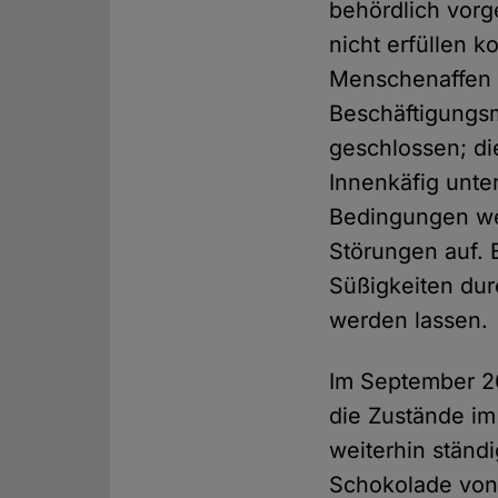
behördlich vor
nicht erfüllen k
Menschenaffen i
Beschäftigungsm
geschlossen; d
Innenkäfig unte
Bedingungen we
Störungen auf.
Süßigkeiten du
werden lassen.
Im September 20
die Zustände im
weiterhin ständ
Schokolade von