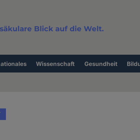
säkulare Blick auf die Welt.
extsuche
nationales
Wissenschaft
Gesundheit
Bild
T