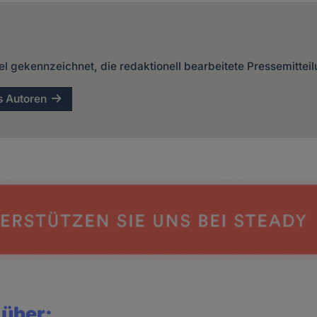
kel gekennzeichnet, die redaktionell bearbeitete Pressemittei
s Autoren
 über: