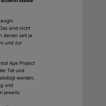
scherin stellte
zeugin
as sind nicht
n denen seit je
en und zur
reat Ape Project
der Tat und
belobigt werden.
ng und
m jeweils
e