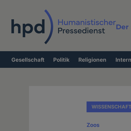
Direkt
zum
Inhalt
Der 
Vollt
Gesellschaft
Politik
Religionen
Inter
Hauptnavigation
WISSENSCHAF
Zoos