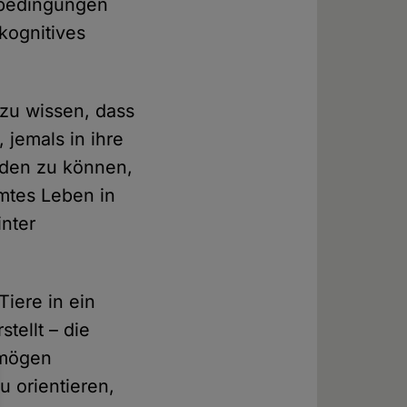
sbedingungen
kognitives
 zu wissen, dass
 jemals in ihre
rden zu können,
amtes Leben in
inter
iere in ein
tellt – die
rmögen
 orientieren,