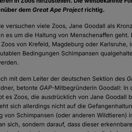
eren in Zoos hinzustellen. Die weltbekannte For
genüber dem
Great Ape Project
richtig.
e versuchen viele Zoos, Jane Goodall als Kron
n es um die Haltung von Menschenaffen geht. D
e Zoos von Krefeld, Magdeburg oder Karlsruhe, i
skutablen Bedingungen Schimpansen qualgehalt
werden.
ch mit dem Leiter der deutschen Sektion des
G
oldner, betonte
GAP
-Mitbegründerin Goodall: In 
ibt es Zoos, die ausdrücklich von Jane Goodall 
eht sich allerdings nicht auf die Gefangenhaltu
g von Schimpansen (oder anderen Wildtieren) i
an sich, sondern darauf, dass dieser erkennbar