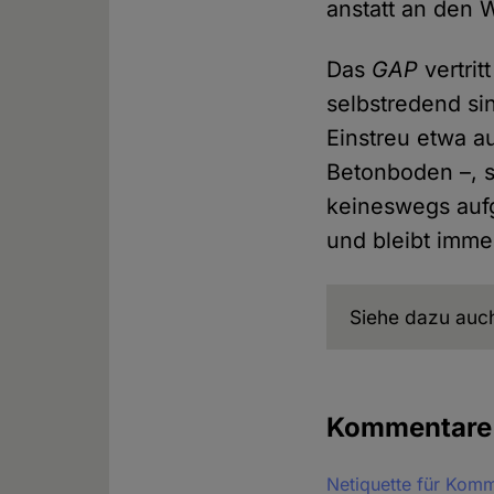
anstatt an den
Das
GAP
vertrit
selbstredend si
Einstreu etwa a
Betonboden –, s
keineswegs aufge
und bleibt imme
Siehe dazu auc
Kommentare
Netiquette für Kom