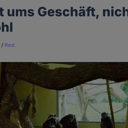
t ums Geschäft, nic
hl
t
/
Red.