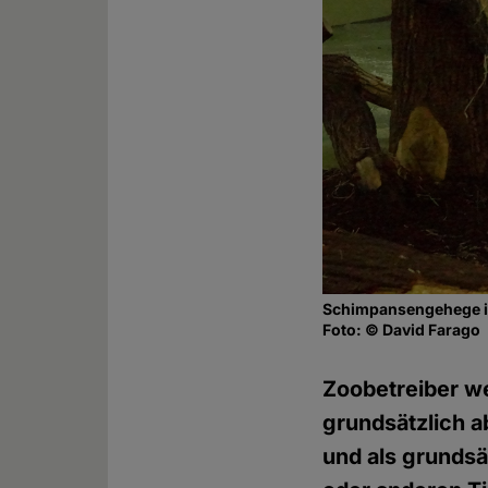
Schimpansengehege im
Foto: © David Farago
Zoobetreiber w
grundsätzlich 
und als grunds