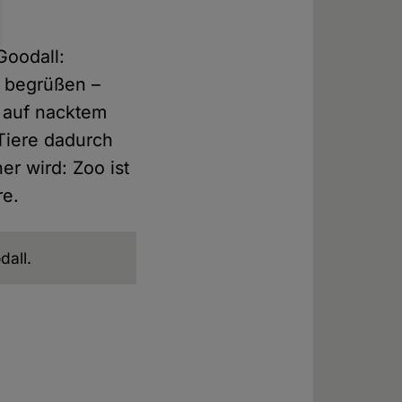
Goodall:
u begrüßen –
g auf nacktem
Tiere dadurch
er wird: Zoo ist
re.
dall.