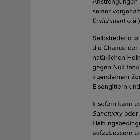
Anstrengungen 
seiner vorgehal
Enrichment
o.ä.
Selbstredend is
die Chance der 
natürlichen Hei
gegen Null tend
irgendeinem Zoo
Eisengittern un
Insofern kann e
Sanctuary
oder 
Haltungsbeding
aufzubessern un