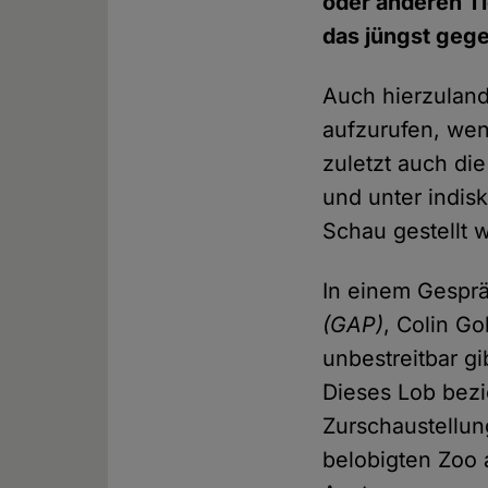
oder anderen Ti
das jüngst ge
Auch hierzuland
aufzurufen, wen
zuletzt auch di
und unter indi
Schau gestellt 
In einem Gesprä
(GAP)
, Colin G
unbestreitbar g
Dieses Lob bezi
Zurschaustellun
belobigten Zoo 