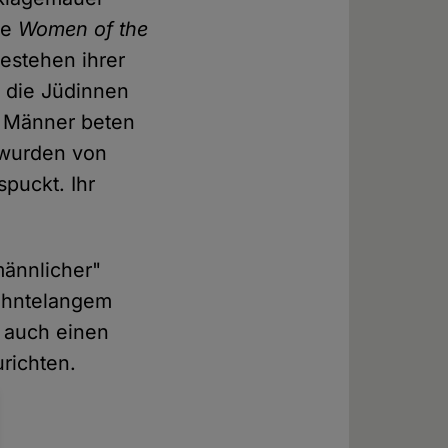
ie
Women of the
estehen ihrer
n die Jüdinnen
e Männer beten
n wurden von
puckt. Ihr
männlicher"
zehntelangem
r auch einen
richten.