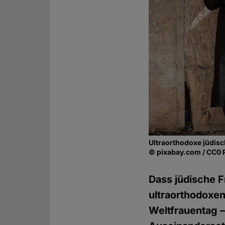
Ultraorthodoxe jüdis
© pixabay.com / CC0 
Dass jüdische F
ultraorthodoxe
Weltfrauentag 