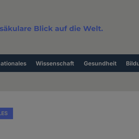
säkulare Blick auf die Welt.
extsuche
nationales
Wissenschaft
Gesundheit
Bild
LES