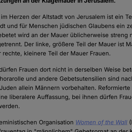
zungen an der Klagemauer in Jerusalem.
im Herzen der Altstadt von Jerusalem ist ein Tei
dt und für Menschen jüdischen Glaubens ein ze
betet wird an der Mauer üblicherweise streng 
etrennt. Der linke, größere Teil der Mauer ist 
 rechte, kleinere Teil der Mauer Frauen.
dürfen Frauen dort nicht in derselben Weise be
horarolle und andere Gebetsutensilien sind na
 Juden allein Männern vorbehalten. Reformierte
ine liberalere Auffassung, bei ihnen dürfen Fra
werden.
feministischen Organisation
Women of the Wall
frauentag in "männlichem" Gebetsornat an der