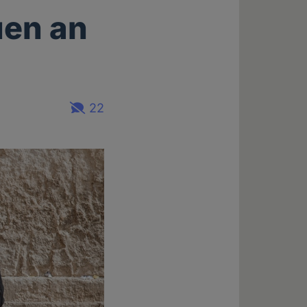
uen an
22