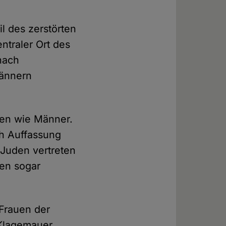
l des zerstörten
ntraler Ort des
nach
Männern
ten wie Männer.
ch Auffassung
 Juden vertreten
uen sogar
(Frauen der
 Klagemauer