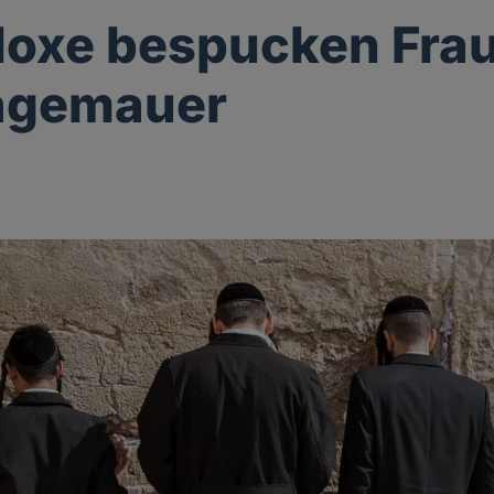
oxe bespucken Fra
lagemauer
g