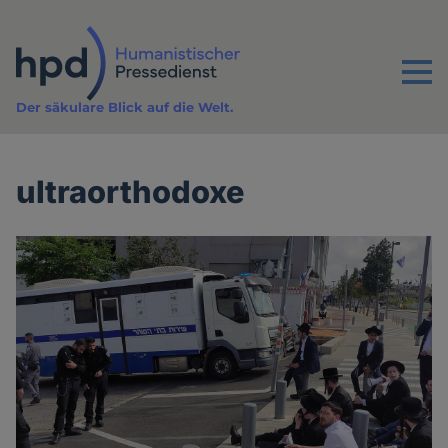
Direkt
zum
Inhalt
Menu
Der säkulare Blick auf die Welt.
ultraorthodoxe