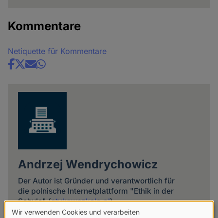
Kommentare
Netiquette für Kommentare
Share
news
Andrzej Wendrychowicz
Der Autor ist Gründer und verantwortlich für
die polnische Internetplattform "Ethik in der
Schule" (
etykawszkole.pl
).
Wir verwenden Cookies und verarbeiten