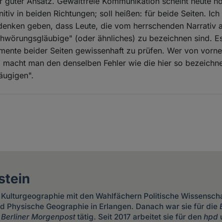
r guter Ansatz. Gewaltfreie Kommunikation scheint heute nö
nitiv in beiden Richtungen; soll heißen: für beide Seiten. Ic
denken geben, dass Leute, die vom herrschenden Narrativ 
chwörungsgläubige" (oder ähnliches) zu bezeichnen sind. Es
ente beider Seiten gewissenhaft zu prüfen. Wer von vorne 
, macht man den denselben Fehler wie die hier so bezeichn
äugigen".
stein
e Kulturgeographie mit den Wahlfächern Politische Wissenscha
d Physische Geographie in Erlangen. Danach war sie für die
e
Berliner Morgenpost
tätig. Seit 2017 arbeitet sie für den
hpd
u