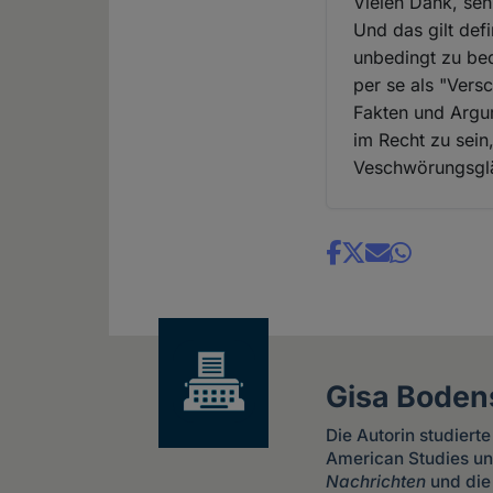
Vielen Dank, seh
Und das gilt defi
unbedingt zu be
per se als "Vers
Fakten und Argum
im Recht zu sein
Veschwörungsgl
Share
news
Gisa Boden
Die Autorin studiert
American Studies un
Nachrichten
und di