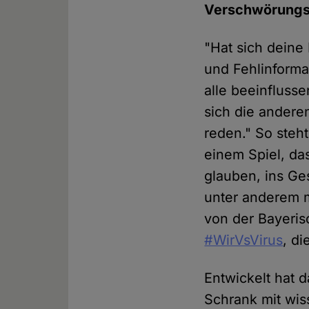
Verschwörungsa
"Hat sich dein
und Fehlinform
alle beeinfluss
sich die andere
reden." So steht
einem Spiel, da
glauben, ins Ge
unter anderem m
von der Bayeris
#WirVsVirus
, d
Entwickelt hat d
Schrank mit wis