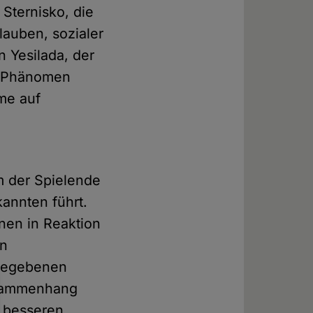
 Sternisko, die
auben, sozialer
n Yesilada, der
m Phänomen
ame auf
em der Spielende
annten führt.
nen in Reaktion
en
 gegebenen
usammenhang
r besseren