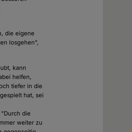
, die eigene
ten losgehen",
ubt, kann
abei helfen,
h tiefer in die
espielt hat, sei
 "Durch die
 immer weiter zu
ch gegenseitig