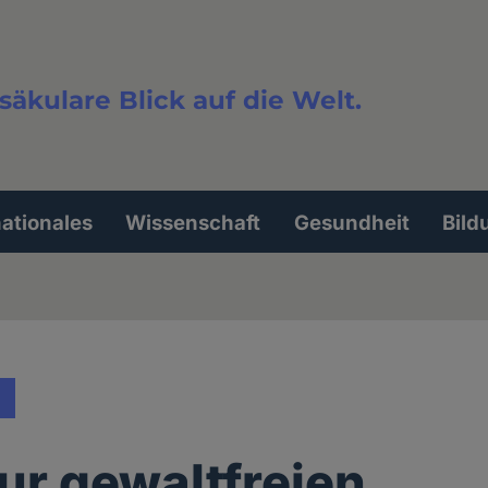
säkulare Blick auf die Welt.
extsuche
nationales
Wissenschaft
Gesundheit
Bild
zur gewaltfreien