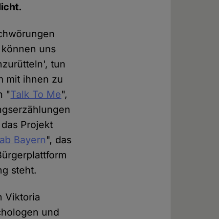
icht.
rschwörungen
n können uns
zurütteln', tun
m mit ihnen zu
n "
Talk To Me
",
ungserzählungen
das Projekt
ab Bayern
", das
Bürgerplattform
g steht.
 Viktoria
ychologen und