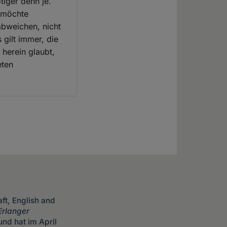
tiger denn je.
h möchte
abweichen, nicht
 gilt immer, die
herein glaubt,
eten
ft, English and
Erlanger
nd hat im April