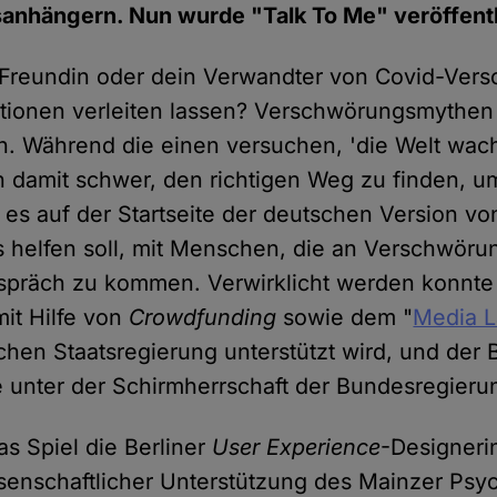
nhängern. Nun wurde "Talk To Me" veröffentl
e Freundin oder dein Verwandter von Covid-Ve
ationen verleiten lassen? Verschwörungsmythe
en. Während die einen versuchen, 'die Welt wach
n damit schwer, den richtigen Weg zu finden, u
 es auf der Startseite der deutschen Version vo
s helfen soll, mit Menschen, die an Verschwör
spräch zu kommen. Verwirklicht werden konnte 
it Hilfe von
Crowdfunding
sowie dem "
Media L
chen Staatsregierung unterstützt wird, und der 
ie unter der Schirmherrschaft der Bundesregierun
as Spiel die Berliner
User Experience
-Designerin
senschaftlicher Unterstützung des Mainzer Ps