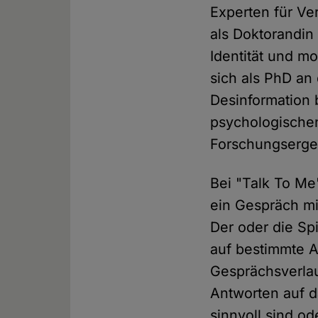
Experten für Ve
als Doktorandin
Identität und m
sich als PhD an
Desinformation 
psychologische
Forschungserge
Bei "Talk To Me
ein Gespräch mi
Der oder die Sp
auf bestimmte 
Gesprächsverlau
Antworten auf 
sinnvoll sind o