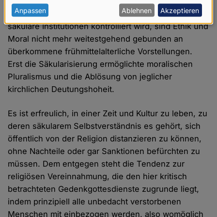
Anspruch infrage stellten. Erst in dem Maße, in dem
personenbezogenen
Anpassen
Ablehnen
Akzeptieren
in modernen Gesellschaften kirchliche Macht durch
Daten
säkulare Institutionen kontrolliert wird, sind Ethik und
und
Moral nicht mehr weitestgehend gebunden an
überkommene frühmittelalterliche Vorstellungen.
Cookies
Erst die Säkularisierung ermöglichte moralischen
Pluralismus und die Ablösung von jeglicher
kirchlichen Deutungshoheit.
Es ist erfreulich, in einer Zeit und Kultur zu leben, zu
deren säkularem Selbstverständnis es gehört, sich
öffentlich von der Religion distanzieren zu können,
ohne Nachteile oder gar Sanktionen befürchten zu
müssen. Dem entgegen steht die Tendenz zur
religiösen Vereinnahmung, die den hier kritisch
betrachteten Gedenkgottesdienste zugrunde liegt,
indem prinzipiell alle unbedacht verstorbenen
Menschen mit einbezogen werden, also womöglich