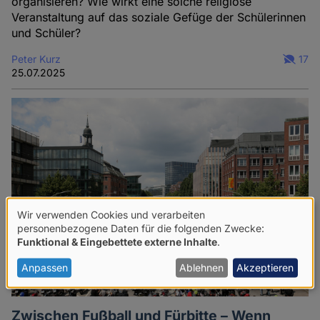
organisieren? Wie wirkt eine solche religiöse
Veranstaltung auf das soziale Gefüge der Schülerinnen
und Schüler?
Peter Kurz
17
25.07.2025
Wir verwenden Cookies und verarbeiten
Verwendung
personenbezogene Daten für die folgenden Zwecke:
Funktional & Eingebettete externe Inhalte
.
von
personenbezogenen
Anpassen
Ablehnen
Akzeptieren
Daten
und
Zwischen Fußball und Fürbitte – Wenn