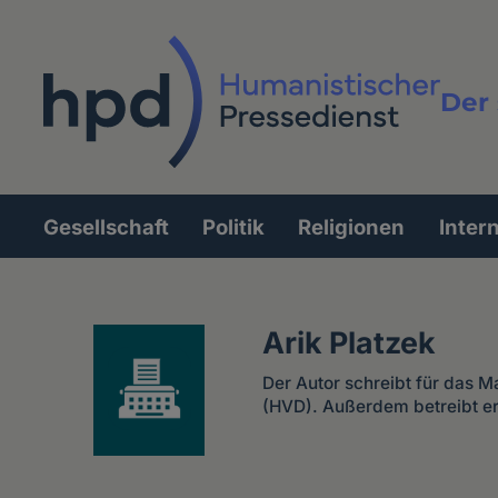
Direkt
zum
Inhalt
Der 
Vollt
Gesellschaft
Politik
Religionen
Inter
Hauptnavigation
Arik Platzek
Der Autor schreibt für das 
(HVD). Außerdem betreibt e