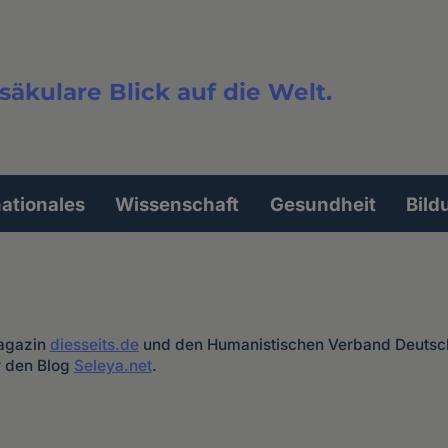
säkulare Blick auf die Welt.
extsuche
nationales
Wissenschaft
Gesundheit
Bild
Magazin
diesseits.de
und den Humanistischen Verband Deutsc
r den Blog
Seleya.net
.