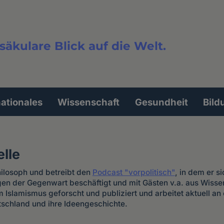
säkulare Blick auf die Welt.
extsuche
nationales
Wissenschaft
Gesundheit
Bild
lle
hilosoph und betreibt den
Podcast "vorpolitisch"
, in dem er si
agen der Gegenwart beschäftigt und mit Gästen v.a. aus Wisse
m Islamismus geforscht und publiziert und arbeitet aktuell a
tschland und ihre Ideengeschichte.