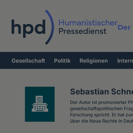
Direkt
zum
Inhalt
Der 
Vollt
Gesellschaft
Politik
Religionen
Inter
Hauptnavigation
Sebastian Schne
Der Autor ist promovierter P
gesellschaftspolitischen Fr
Forschung spricht. Er hat zu
über die Neue Rechte in Deu