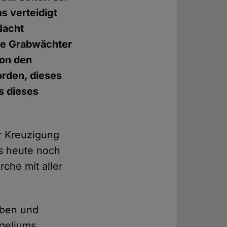
 verteidigt
Nacht
ie Grabwächter
von den
orden, dieses
s dieses
r Kreuzigung
is heute noch
che mit aller
eben und
ngeliums