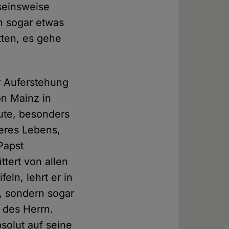
seinsweise
ch sogar etwas
tten, es gehe
er Auferstehung
n Mainz in
ute, besonders
eres Lebens,
Papst
ttert von allen
eln, lehrt er in
e, sondern sogar
g des Herrn.
solut auf seine