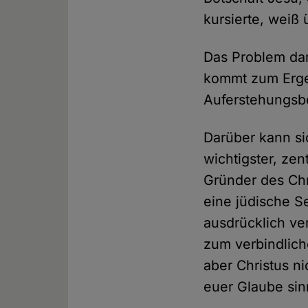
kursierte, weiß
Das Problem dam
kommt zum Ergeb
Auferstehungsb
Darüber kann si
wichtigster, zen
Gründer des Chr
eine jüdische S
ausdrücklich ve
zum verbindlich
aber Christus n
euer Glaube sinnl