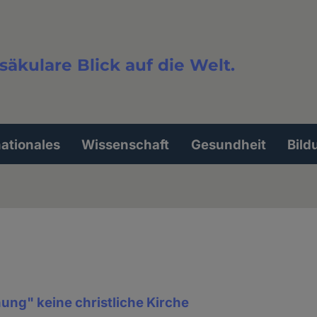
säkulare Blick auf die Welt.
extsuche
nationales
Wissenschaft
Gesundheit
Bild
ung" keine christliche Kirche