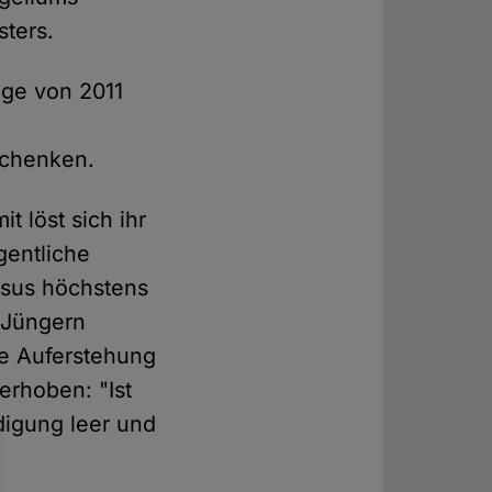
sters.
age von 2011
schenken.
 löst sich ihr
igentliche
esus höchstens
 Jüngern
ie Auferstehung
erhoben: "Ist
digung leer und