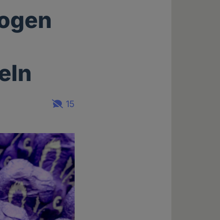
logen
eln
15