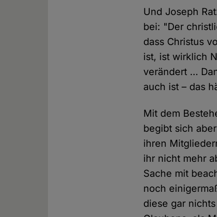
Und Joseph Ratzi
bei: "Der christ
dass Christus v
ist, ist wirkli
verändert … Dan
auch ist – das 
Mit dem Bestehe
begibt sich abe
ihren Mitgliede
ihr nicht mehr 
Sache mit beac
noch einigerma
diese gar nichts