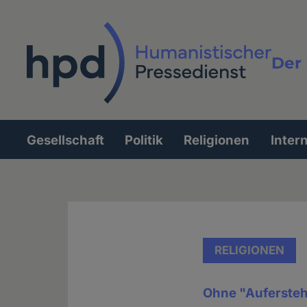
Direkt
zum
Inhalt
Der 
Vollt
Gesellschaft
Politik
Religionen
Inter
Hauptnavigation
RELIGIONEN
Ohne "Aufersteh