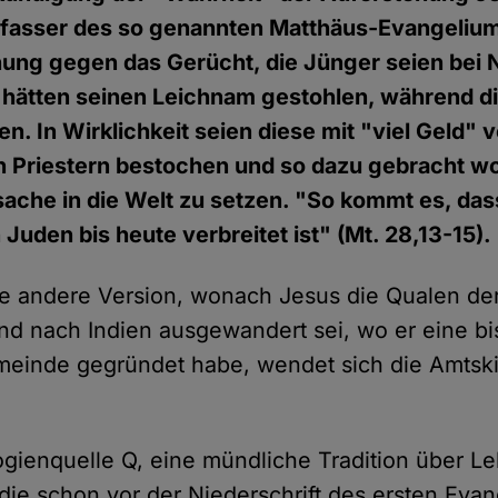
fasser des so genannten Matthäus-Evangeliums
hung gegen das Gerücht, die Jünger seien bei 
ätten seinen Leichnam gestohlen, während d
n. In Wirklichkeit seien diese mit "viel Geld" 
n Priestern bestochen und so dazu gebracht w
sache in die Welt zu setzen. "So kommt es, das
Juden bis heute verbreitet ist" (Mt. 28,13-15).
e andere Version, wonach Jesus die Qualen de
nd nach Indien ausgewandert sei, wo er eine b
inde gegründet habe, wendet sich die Amtskir
gienquelle Q, eine mündliche Tradition über L
 die schon vor der Niederschrift des ersten Eva