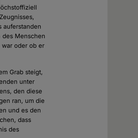
chstoffiziell
s Zeugnisses,
s auferstanden
ion des Menschen
 war oder ob er
em Grab steigt,
kenden unter
bens, den diese
gen ran, um die
gen und es den
chen, dass
nis des