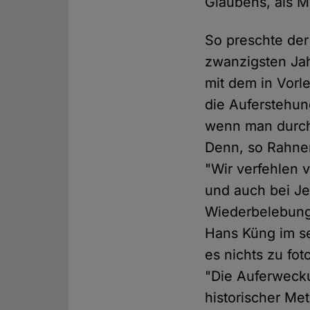
Glaubens, als M
So preschte der
zwanzigsten Jah
mit dem in Vorl
die Auferstehun
wenn man durch 
Denn, so Rahner
"Wir verfehlen 
und auch bei Je
Wiederbelebung 
Hans Küng im se
es nichts zu fo
"Die Auferwecku
historischer Me