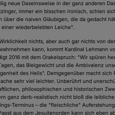
öllig neue Daseinsweise in der ganz anderen Da
tzinger, immer ein bisschen ironisch, schien si
n über die naiven Gläubigen, die da gedacht hä
 einer wiederbelebten Leiche".
Wirklichkeit nichts, aber auch gar nichts von d
 wahrnehmen kann, kommt Kardinal Lehmann vo
digt 2016 mit dem Orakelspruch: "Wir spüren he
Tagen, das Bleigewicht und die Ambivalenz uns
genheit des Heils". Demgegenüber macht sich 
ache sehr viel leichter. Unberührt und unerschü
tlichen, philosophischen und historischen Zweif
rn ganz derb-realistisch nicht bloß die leiblich
lings-Terminus – die "fleischliche" Auferstehun
Papst aus dem Jesuitenorden kann sich eben ab