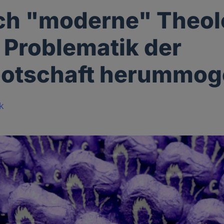
ch "moderne" Theo
 Problematik der
botschaft herummog
k