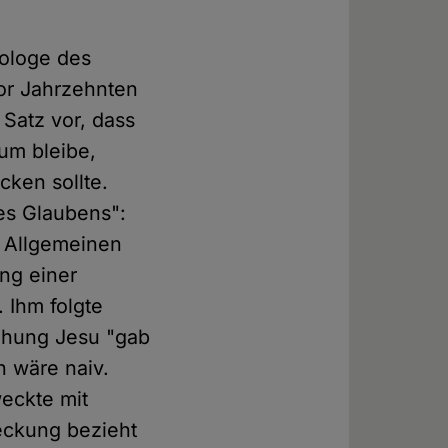
eologe des
vor Jahrzehnten
Satz vor, dass
um bleibe,
cken sollte.
des Glaubens":
m Allgemeinen
ung einer
 Ihm folgte
tehung Jesu "gab
n wäre naiv.
eckte mit
eckung bezieht