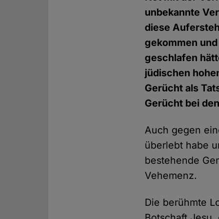
unbekannte Ver
diese Auferste
gekommen und h
geschlafen hätte
jüdischen hohe
Gerücht als Tat
Gerücht bei den 
Auch gegen ein
überlebt habe u
bestehende Geme
Vehemenz.
Die berühmte Lo
Botschaft Jesu,