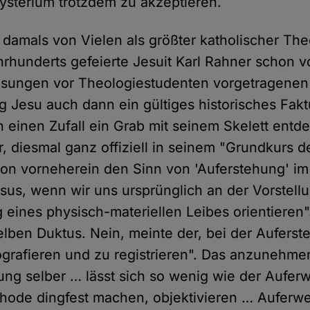
ysterium trotzdem zu akzeptieren.
 damals von Vielen als größter katholischer Th
rhunderts gefeierte Jesuit Karl Rahner schon 
esungen vor Theologiestudenten vorgetragenen 
g Jesu auch dann ein gültiges historisches Fakt
einen Zufall ein Grab mit seinem Skelett entde
, diesmal ganz offiziell in seinem "Grundkurs 
von vorneherein den Sinn von 'Auferstehung' i
sus, wenn wir uns ursprünglich an der Vorstell
eines physisch-materiellen Leibes orientieren".
lben Duktus. Nein, meinte der, bei der Aufers
tografieren und zu registrieren". Das anzunehme
ng selber … lässt sich so wenig wie der Auferw
thode dingfest machen, objektivieren … Auferw