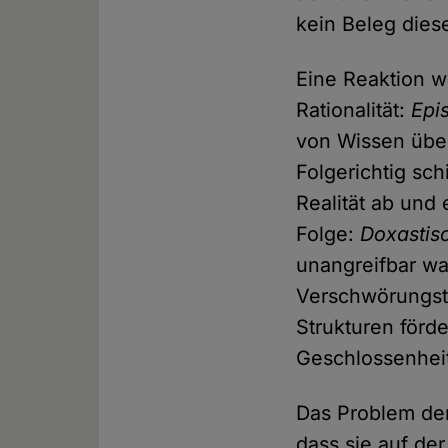
kein Beleg dies
Eine Reaktion w
Rationalität:
Epi
von Wissen über
Folgerichtig sc
Realität ab und
Folge:
Doxastis
unangreifbar wah
Verschwörungsth
Strukturen förd
Geschlossenhei
Das Problem der
dass sie auf de