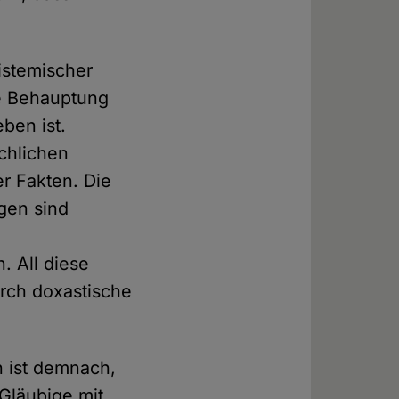
istemischer
ie Behauptung
ben ist.
ächlichen
r Fakten. Die
gen sind
. All diese
rch doxastische
n ist demnach,
Gläubige mit