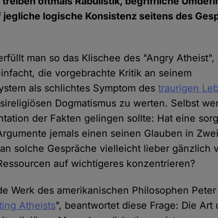
 treiben oftmals Rabulistik, begriffliche Umdef
f jegliche logische Konsistenz seitens des Ge
erfüllt man so das Klischee des "Angry Atheist"
nfacht, die vorgebrachte Kritik an seinem
stem als schlichtes Symptom des
traurigen Le
asireligiösen Dogmatismus zu werten. Selbst we
ntation der Fakten gelingen sollte: Hat eine so
rgumente jemals einen seinen Glauben in Zwei
man solche Gespräche vielleicht lieber gänzlich
essourcen auf wichtigeres konzentrieren?
de Werk des amerikanischen Philosophen Peter
ting Atheists
", beantwortet diese Frage: Die Art