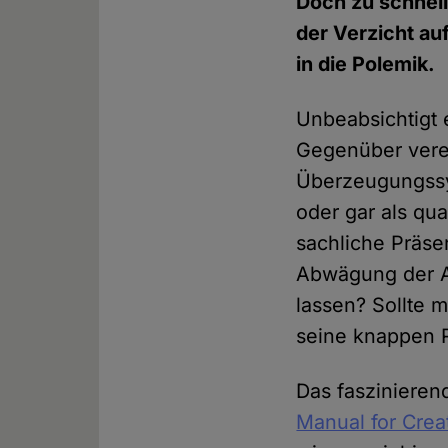
Doch zu schnell
der Verzicht au
in die Polemik.
Unbeabsichtigt 
Gegenüber verei
Überzeugungssy
oder gar als qu
sachliche Präse
Abwägung der A
lassen? Sollte 
seine knappen R
Das faszinieren
Manual for Crea