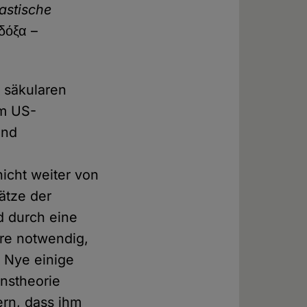
astische
δόξα –
n säkularen
m US-
und
nicht weiter von
ätze der
d durch eine
re notwendig,
 Nye einige
onstheorie
ern, dass ihm