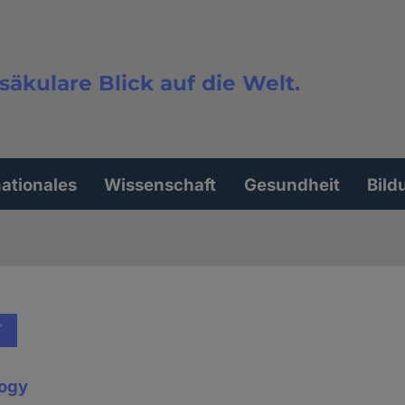
säkulare Blick auf die Welt.
extsuche
nationales
Wissenschaft
Gesundheit
Bild
T
logy