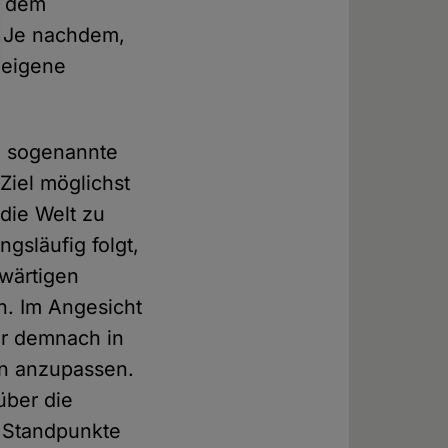
d dem
 Je nachdem,
 eigene
ie sogenannte
Ziel möglichst
die Welt zu
gsläufig folgt,
nwärtigen
n. Im Angesicht
ir demnach in
en anzupassen.
über die
r Standpunkte