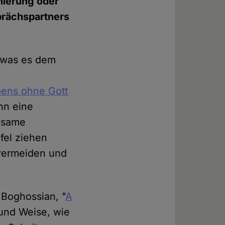
inierung oder
sprächspartners
, was es dem
bens ohne Gott
nn eine
rgsame
fel ziehen
 vermeiden und
 Boghossian, "
A
 und Weise, wie