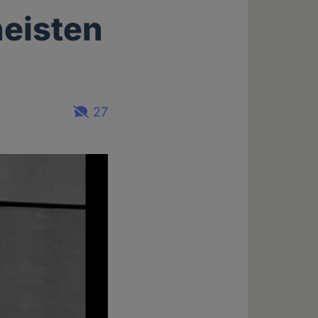
heisten
27