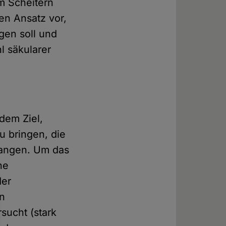
um Scheitern
en Ansatz vor,
gen soll und
 säkularer
 dem Ziel,
u bringen, die
langen. Um das
ne
der
en
sucht (stark