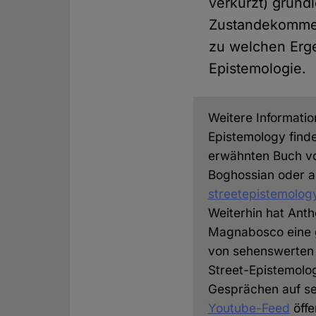
verkürzt) grun
Zustandekommen
zu welchen Erge
Epistemologie.
Weitere Informatio
Epistemology find
erwähnten Buch v
Boghossian oder a
streetepistemolog
Weiterhin hat Ant
Magnabosco eine
von sehenswerten
Street-Epistemolo
Gesprächen auf s
Youtube-Feed
öffe