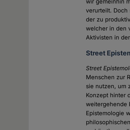
wir gemeinhin m
verurteilt. Doc
der zu produkti
welcher in den
Aktivisten in d
Street Epist
Street Epistemo
Menschen zur Re
sie nutzen, um
Konzept hinter 
weitergehende B
Epistemologie w
philosophischen