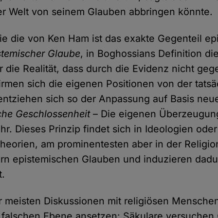
er Welt von seinem Glauben abbringen könnte.
ie die von Ken Ham ist das exakte Gegenteil ep
stemischer Glaube
, in Boghossians Definition d
 die Realität, dass durch die Evidenz nicht gege
hirmen sich die eigenen Positionen von der tats
 entziehen sich so der Anpassung auf Basis neue
che Geschlossenheit
– Die eigenen Überzeugun
r. Dieses Prinzip findet sich in Ideologien oder
eorien, am prominentesten aber in der Religion
ern epistemischen Glauben und induzieren dadu
t.
 meisten Diskussionen mit religiösen Mensche
r falschen Ebene ansetzen: Säkulare versuchen 