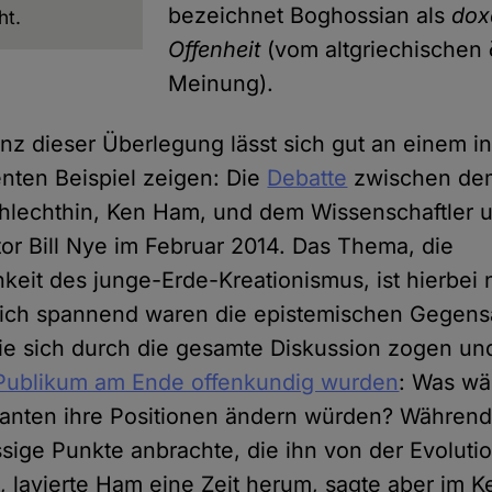
bezeichnet Boghossian als
dox
ht.
Offenheit
(vom altgriechischen 
Meinung).
anz dieser Überlegung lässt sich gut an einem i
nten Beispiel zeigen: Die
Debatte
zwischen de
chlechthin, Ken Ham, und dem Wissenschaftler 
r Bill Nye im Februar 2014. Das Thema, die
keit des junge-Erde-Kreationismus, ist hierbei 
klich spannend waren die epistemischen Gegens
ie sich durch die gesamte Diskussion zogen un
Publikum am Ende offenkundig wurden
: Was wä
tanten ihre Positionen ändern würden? Während
ssige Punkte anbrachte, die ihn von der Evoluti
, lavierte Ham eine Zeit herum, sagte aber im K