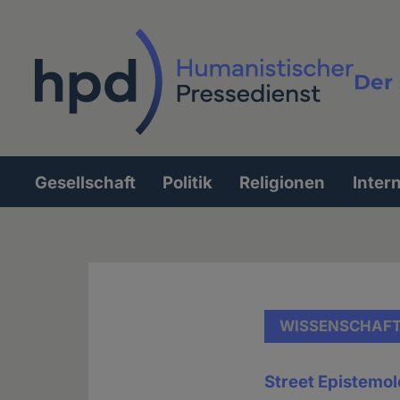
Direkt
zum
Inhalt
Der 
Vollt
Gesellschaft
Politik
Religionen
Inter
Hauptnavigation
WISSENSCHAF
Street Epistemo