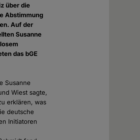
z über die
ste Abstimmung
en. Auf der
ellten Susanne
slosem
eten das bGE
te Susanne
und Wiest sagte,
zu erklären, was
 die deutsche
n Initiatoren