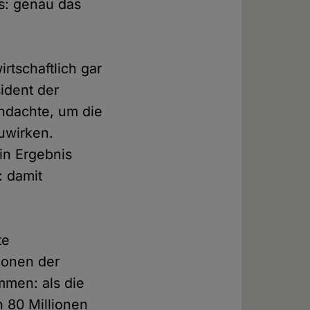
s: genau das
tschaftlich gar
sident der
chdachte, um die
zuwirken.
in Ergebnis
: damit
te
ionen der
mmen: als die
h 80 Millionen