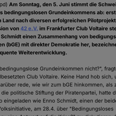
hpd)
Am Sonntag, den 5. Juni stimmt die Schwei
es bedingungslosen Grundeinkommens ab: er
 Land nach diversen erfolgreichen Pilotprojekt
sion von
42 e.V.
im Frankfurter Club Voltaire st
o Schmidt einen Zusammenhang von bedigung
 (bGE) mit direkter Demokratie her, bezeichn
equente Weiterentwicklung.
 bedingungslose Grundeinkommen nicht?", frag
llbesetzten Club Voltaire. Keine Hand hob sich, 
 darüber rede, wie wir zum bGE hinkommen, als 
, die politische Stiftung der Piratenpartei, hatte
so eingeladen wie Enno Schmidt, einen der beide
olksinitiative, am 28.4. über "Bedingungsloses