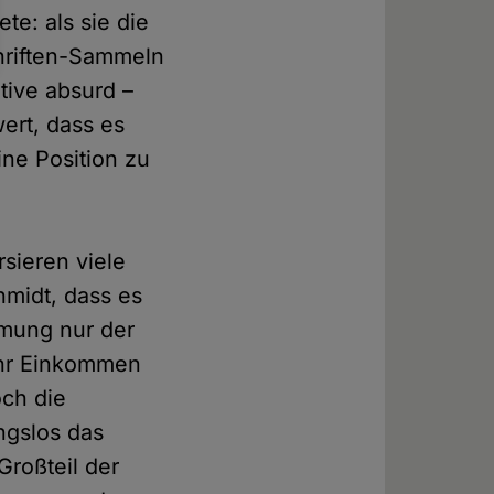
te: als sie die
chriften-Sammeln
ative absurd –
ert, dass es
ne Position zu
sieren viele
hmidt, dass es
mung nur der
mehr Einkommen
och die
ngslos das
Großteil der