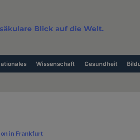
säkulare Blick auf die Welt.
extsuche
nationales
Wissenschaft
Gesundheit
Bild
on in Frankfurt