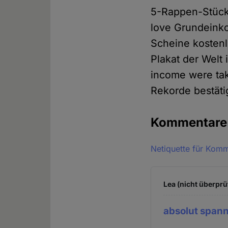
5-Rappen-Stücke
love Grundeinko
Scheine kostenl
Plakat der Welt 
income were ta
Rekorde bestätig
Kommentar
Netiquette für Kom
Lea (nicht überprü
absolut span