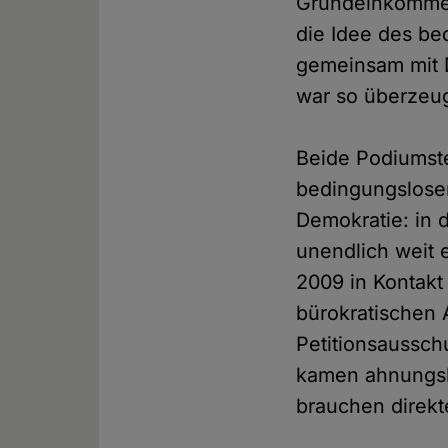
Grundeinkommen:
die Idee des b
gemeinsam mit D
war so überzeu
Beide Podiumst
bedingungslosen
Demokratie: in 
unendlich weit 
2009 in Kontakt 
bürokratischen 
Petitionsaussch
kamen ahnungslo
brauchen direkt