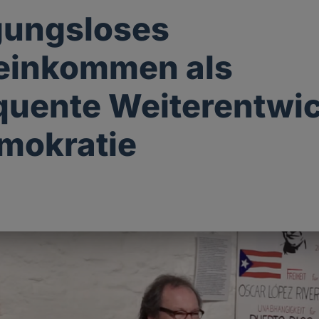
gungsloses
einkommen als
uente Weiterentwi
mokratie