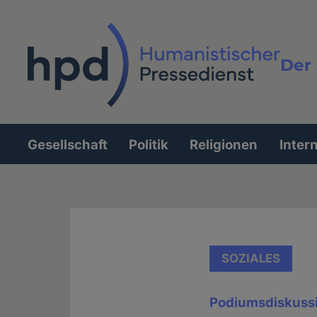
Direkt
zum
Inhalt
Der 
Vollt
Gesellschaft
Politik
Religionen
Inter
Hauptnavigation
SOZIALES
Podiumsdiskussi