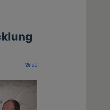
cklung
25