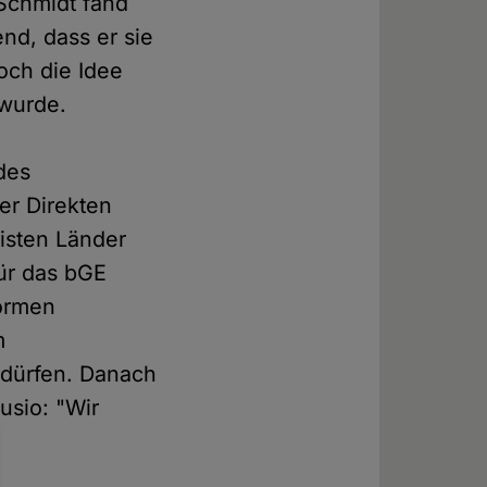
 Schmidt fand
d, dass er sie
och die Idee
wurde.
des
er Direkten
eisten Länder
für das bGE
normen
m
 dürfen. Danach
usio: "Wir