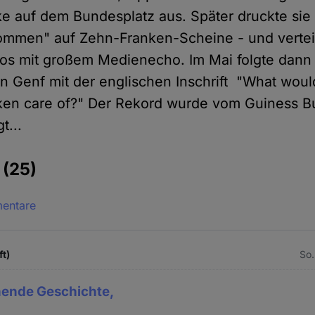
 auf dem Bundesplatz aus. Später druckte sie 
mmen" auf Zehn-Franken-Scheine - und verteil
os mit großem Medienecho. Im Mai folgte dann
in Genf mit der englischen Inschrift "What woul
ken care of?" Der Rekord wurde vom Guiness B
t...
e
(25)
mentare
ft)
So.
nende Geschichte,