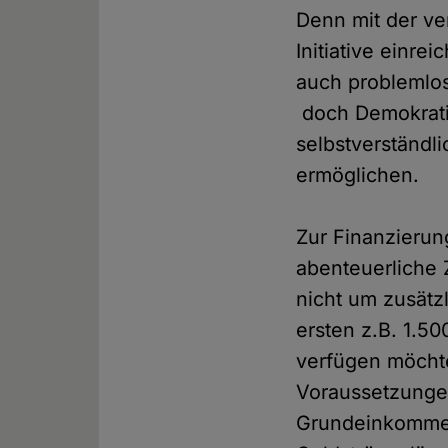
Denn mit der ver
Initiative einr
auch problemlos 
doch Demokratie
selbstverständl
ermöglichen.
Zur Finanzieru
abenteuerliche 
nicht um zusät
ersten z.B. 1.5
verfügen möchte
Voraussetzunge
Grundeinkommen 