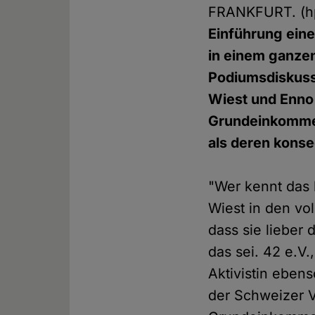
FRANKFURT. (
Einführung ein
in einem ganzen
Podiumsdiskus
Wiest und Enn
Grundeinkommen
als deren kons
"Wer kennt das
Wiest in den vo
dass sie lieber
das sei. 42 e.V.
Aktivistin eben
der Schweizer V