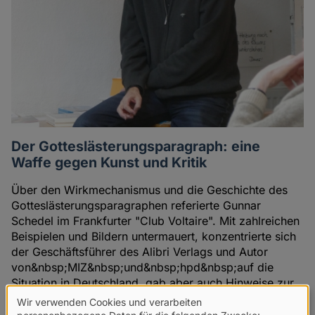
Der Gotteslästerungsparagraph: eine
Waffe gegen Kunst und Kritik
Über den Wirkmechanismus und die Geschichte des
Gotteslästerungsparagraphen referierte Gunnar
Schedel im Frankfurter "Club Voltaire". Mit zahlreichen
Beispielen und Bildern untermauert, konzentrierte sich
der Geschäftsführer des Alibri Verlags und Autor
von&nbsp;MIZ&nbsp;und&nbsp;hpd&nbsp;auf die
Situation in Deutschland, gab aber auch Hinweise zur
Situation im Ausland, insbesondere ähnliche
Wir verwenden Cookies und verarbeiten
Regelungen in Österreich bzw. abweichende in der
personenbezogene Daten für die folgenden Zwecke: