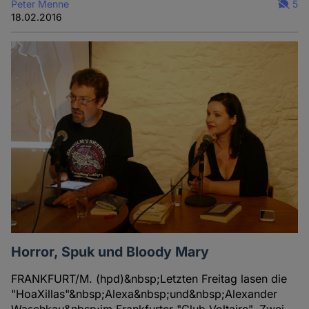
Peter Menne
5
18.02.2016
Horror, Spuk und Bloody Mary
FRANKFURT/M. (hpd)&nbsp;Letzten Freitag lasen die
"HoaXillas"&nbsp;Alexa&nbsp;und&nbsp;Alexander
Waschkau&nbsp;im Frankfurter "Club Voltaire". Zwei