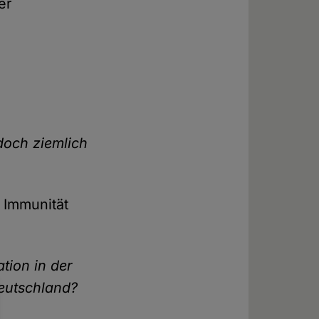
er
 doch ziemlich
e Immunität
tion in der
Deutschland?