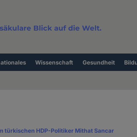
säkulare Blick auf die Welt.
extsuche
nationales
Wissenschaft
Gesundheit
Bild
m türkischen HDP-Politiker Mithat Sancar