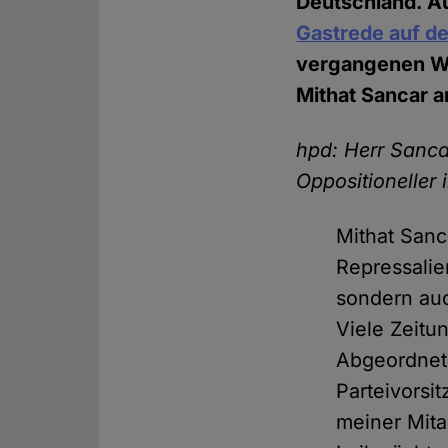
Deutschland. A
Gastrede auf d
vergangenen 
Mithat Sancar 
hpd: Herr Sancar
Oppositioneller 
Mithat Sanc
Repressalie
sondern auc
Viele Zeitu
Abgeordnete
Parteivorsi
meiner Mit