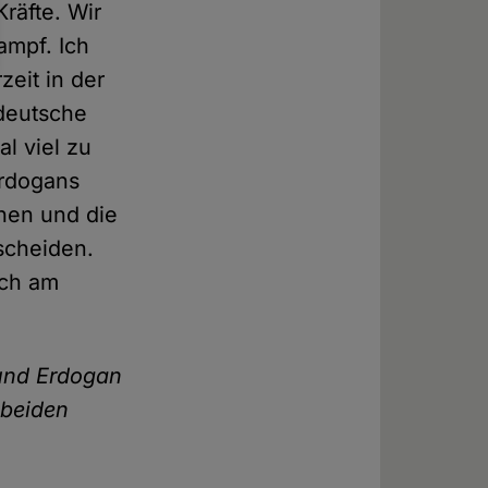
räfte. Wir
ampf. Ich
eit in der
 deutsche
l viel zu
Erdogans
chen und die
scheiden.
och am
 und Erdogan
 beiden