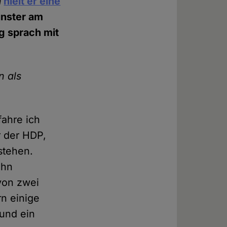
n
hielt er eine
ünster am
g sprach mit
n als
fahre ich
r der HDP,
stehen.
ehn
von zwei
rn einige
und ein