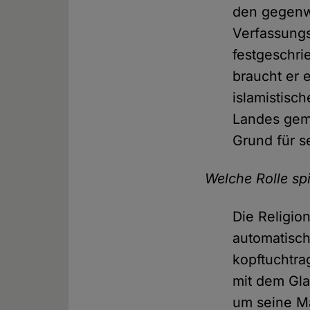
den gegenwä
Verfassungs
festgeschri
braucht er 
islamistisc
Landes geme
Grund für s
Welche Rolle spi
Die Religio
automatisch
kopftuchtra
mit dem Gla
um seine Ma