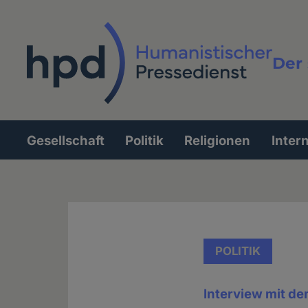
Direkt
zum
Inhalt
Der 
Vollt
Gesellschaft
Politik
Religionen
Inter
Hauptnavigation
POLITIK
Interview mit de