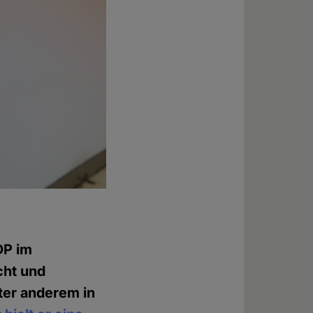
DP im
cht und
nter anderem in