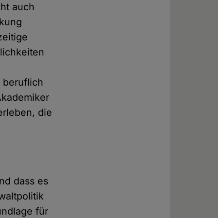
cht auch
rkung
zeitige
lichkeiten
 beruflich
 Akademiker
erleben, die
Und dass es
altpolitik
undlage für