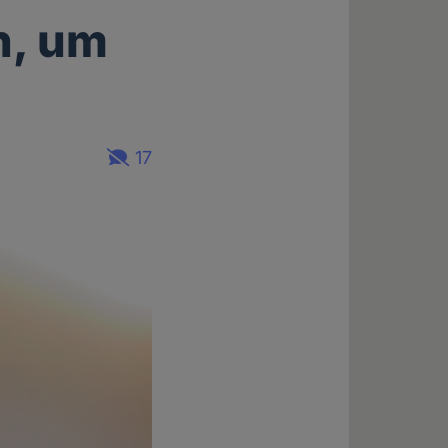
n, um
17