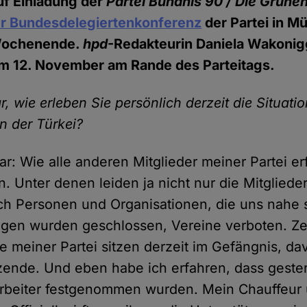
uf Einladung der
Partei Bündnis 90 / Die Grüne
er Bundesdelegiertenkonferenz
der Partei in M
Wochenende.
hpd
-Redakteurin Daniela Wakonig
am 12. November am Rande des Parteitags.
, wie erleben Sie persönlich derzeit die Situatio
in der Türkei?
ar: Wie alle anderen Mitglieder meiner Partei er
n. Unter denen leiden ja nicht nur die Mitgliede
h Personen und Organisationen, die uns nahe 
ngen wurden geschlossen, Vereine verboten. Z
 meiner Partei sitzen derzeit im Gefängnis, da
tzende. Und eben habe ich erfahren, dass geste
arbeiter festgenommen wurden. Mein Chauffeur 