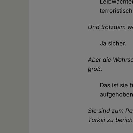
Leibwächter.
terroristisc
Und trotzdem wo
Ja sicher.
Aber die Wahrsch
groß.
Das ist sie
aufgehoben
Sie sind zum Pa
Türkei zu beric