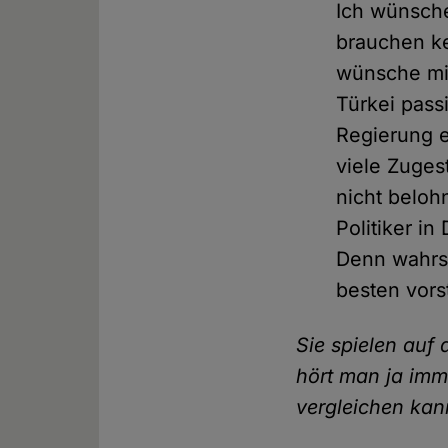
Ich wünsche
brauchen ke
wünsche mir
Türkei pass
Regierung e
viele Zuges
nicht beloh
Politiker i
Denn wahrsc
besten vors
Sie spielen auf
hört man ja imm
vergleichen kan