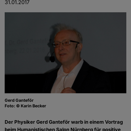
31.01.2017
Gerd Ganteför
He
Foto: © Karin Becker
N
Fo
Der Physiker Gerd Ganteför warb in einem Vortrag
beim Humanistischen Salon Nürnberg für positive