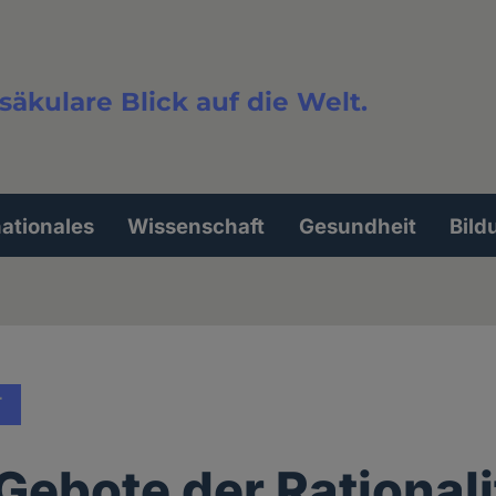
säkulare Blick auf die Welt.
extsuche
nationales
Wissenschaft
Gesundheit
Bild
T
 Gebote der Rationali