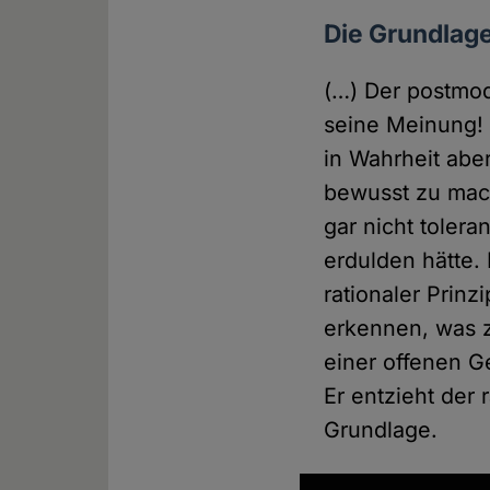
Die Grundlage
(…) Der postmod
seine Meinung! H
in Wahrheit aber
bewusst zu mach
gar nicht tolera
erdulden hätte.
rationaler Prinz
erkennen, was z
einer offenen Ge
Er entzieht der
Grundlage.