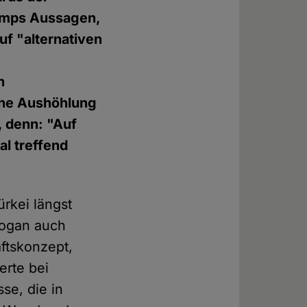
rumps Aussagen,
uf "alternativen
n
iche Aushöhlung
t, denn: "Auf
al treffend
rkei längst
dogan auch
ftskonzept,
erte bei
se, die in