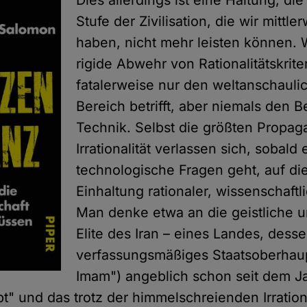
Dies allerdings ist eine Haltung, die
Stufe der Zivilisation, die wir mittle
haben, nicht mehr leisten können. 
rigide Abwehr von Rationalitätskrite
fatalerweise nur den weltanschaulic
Bereich betrifft, aber niemals den B
Technik. Selbst die größten Propag
Irrationalität verlassen sich, sobald
technologische Fragen geht, auf die
Einhaltung rationaler, wissenschaftl
Man denke etwa an die geistliche u
Elite des Iran – eines Landes, dess
verfassungsmäßiges Staatsoberhaup
Imam") angeblich schon seit dem Ja
" und das trotz der himmelschreienden Irrationa