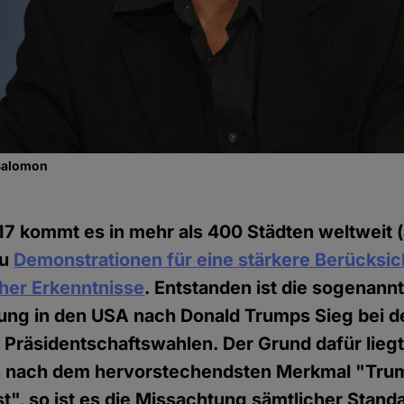
-Salomon
17 kommt es in mehr als 400 Städten weltweit (
zu
Demonstrationen für eine stärkere Berücksi
her Erkenntnisse
. Entstanden ist die sogenann
g in den USA nach Donald Trumps Sieg bei d
Präsidentschaftswahlen. Der Grund dafür liegt
n nach dem hervorstechendsten Merkmal "Tru
", so ist es die Missachtung sämtlicher Stand