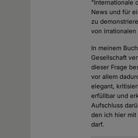
"Internationale
News und für ei
zu demonstrieren
von irrationale
In meinem Buch 
Gesellschaft ve
dieser Frage be
vor allem dadur
elegant, kritisie
erfüllbar und e
Aufschluss dar
den ich hier mi
darf.