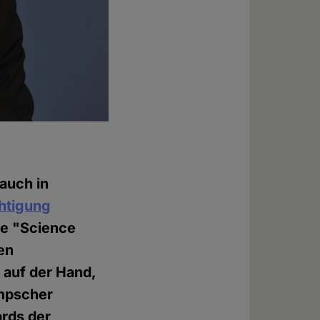
auch in
chtigung
te "Science
en
 auf der Hand,
mpscher
ards der