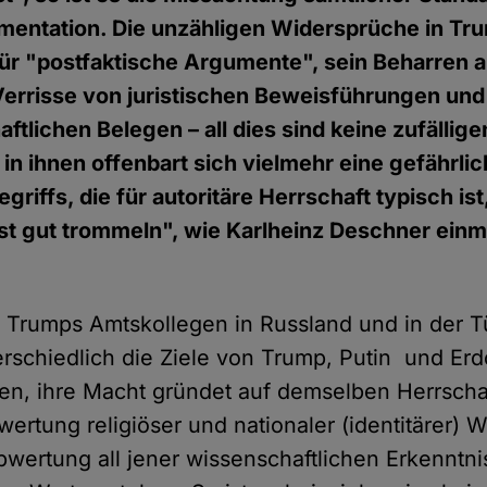
umentation. Die unzähligen Widersprüche in T
für "postfaktische Argumente", sein Beharren a
Verrisse von juristischen Beweisführungen und
ftlichen Belegen – all dies sind keine zufällige
in ihnen offenbart sich vielmehr eine gefährl
riffs, die für autoritäre Herrschaft typisch is
st gut trommeln", wie Karlheinz Deschner einm
 Trumps Amtskollegen in Russland und in der Tü
erschiedlich die Ziele von Trump, Putin und Er
n, ihre Macht gründet auf demselben Herrscha
ertung religiöser und nationaler (identitärer) W
bwertung all jener wissenschaftlichen Erkenntnis