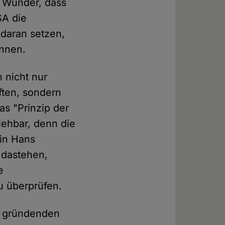
n Wunder, dass
SA die
 daran setzen,
annen.
n nicht nur
ften, sondern
s "Prinzip der
ziehbar, denn die
 in Hans
 dastehen,
e
u überprüfen.
n" gründenden