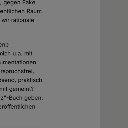
en, gegen Fake
ffentlichen Raum
 wir rationale
fene
ich u.a. mit
rgumentationen
rspruchsfrei,
mlösend, praktisch
amit gemeint?
nz"-Buch geben,
röffentlichen