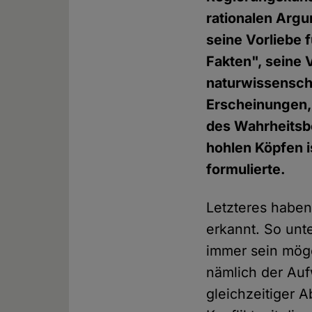
rationalen Arg
seine Vorliebe 
Fakten", seine 
naturwissenscha
Erscheinungen, 
des Wahrheitsbeg
hohlen Köpfen i
formulierte.
Letzteres haben
erkannt. So unt
immer sein möge
nämlich der Aufw
gleichzeitiger A