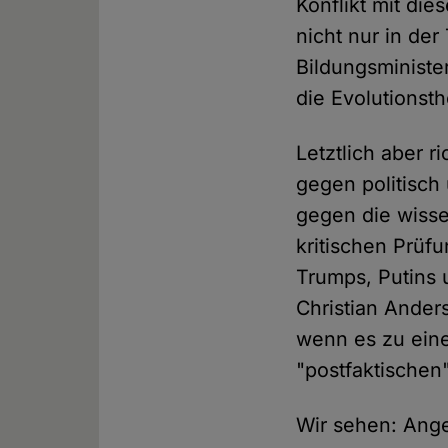
Konflikt mit di
nicht nur in de
Bildungsminister
die Evolutionst
Letztlich aber ri
gegen politisch
gegen die wisse
kritischen Prüfu
Trumps, Putins 
Christian Ander
wenn es zu eine
"postfaktischen
Wir sehen: Ange