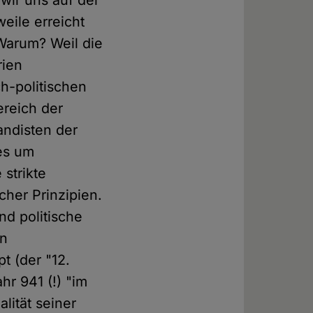
 wir uns auf der
rweile erreicht
Warum? Weil die
rien
h-politischen
ereich der
andisten der
 es um
 strikte
icher Prinzipien.
nd politische
en
t (der "12.
hr 941 (!) "im
lität seiner