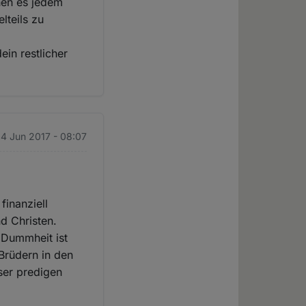
hen es jedem
lteils zu
ein restlicher
14 Jun 2017 - 08:07
finanziell
nd Christen.
. Dummheit ist
 Brüdern in den
ser predigen