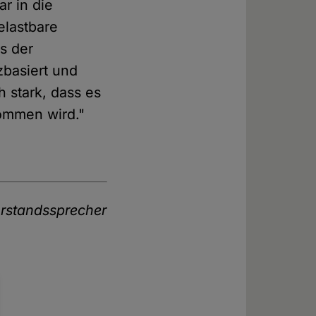
r in die
belastbare
s der
zbasiert und
h stark, dass es
kommen wird."
orstandssprecher