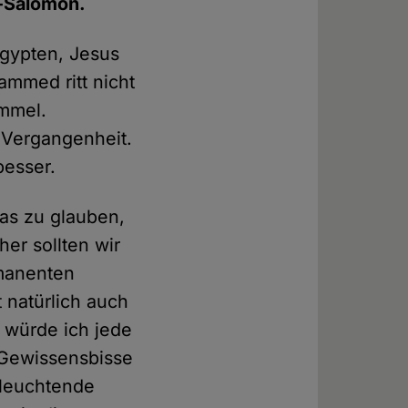
t-Salomon.
Ägypten, Jesus
ammed ritt nicht
immel.
 Vergangenheit.
besser.
was zu glauben,
er sollten wir
manenten
 natürlich auch
 würde ich jede
 Gewissensbisse
nleuchtende