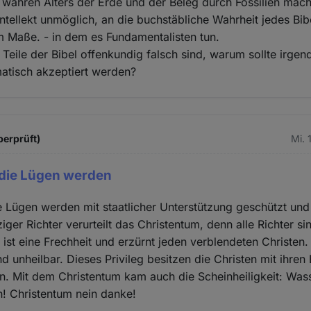
 wahren Alters der Erde und der Beleg durch Fossilien mac
ntellekt unmöglich, an die buchstäbliche Wahrheit jedes Bibe
m Maße. - in dem es Fundamentalisten tun.
Teile der Bibel offenkundig falsch sind, warum sollte irgend
atisch akzeptiert werden?
berprüft)
Mi. 
 die Lügen werden
 Lügen werden mit staatlicher Unterstützung geschützt und 
ziger Richter verurteilt das Christentum, denn alle Richter si
 ist eine Frechheit und erzürnt jeden verblendeten Christen
d unheilbar. Dieses Privileg besitzen die Christen mit ihren
n. Mit dem Christentum kam auch die Scheinheiligkeit: Was
! Christentum nein danke!