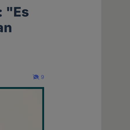
: "Es
an
9