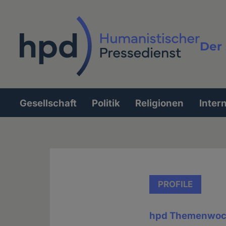
Direkt
zum
Inhalt
Der 
Vollt
Gesellschaft
Politik
Religionen
Inter
Hauptnavigation
PROFILE
hpd Themenwoc