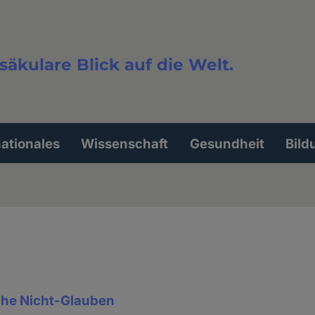
säkulare Blick auf die Welt.
extsuche
nationales
Wissenschaft
Gesundheit
Bild
he Nicht-Glauben