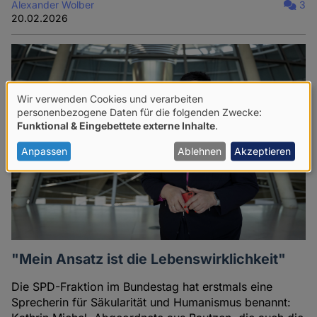
Alexander Wolber
3
20.02.2026
Wir verwenden Cookies und verarbeiten
Verwendung
personenbezogene Daten für die folgenden Zwecke:
Funktional & Eingebettete externe Inhalte
.
von
personenbezogenen
Anpassen
Ablehnen
Akzeptieren
Daten
und
Cookies
"Mein Ansatz ist die Lebenswirklichkeit"
Die SPD-Fraktion im Bundestag hat erstmals eine
Sprecherin für Säkularität und Humanismus benannt: