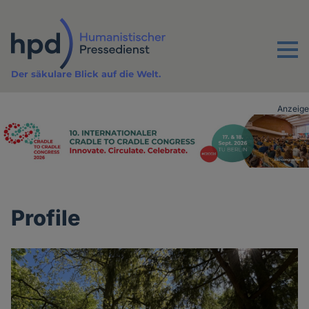
Direkt
zum
Inhalt
Menu
Der säkulare Blick auf die Welt.
Anzeige
Advertising
vor
Inhalt
Profile