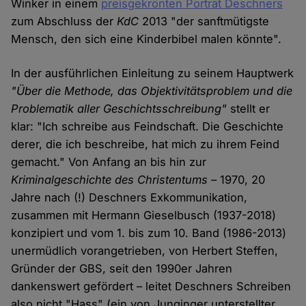
Winker in einem
preisgekrönten Porträt Deschners
zum Abschluss der
KdC
2013 "der sanftmütigste
Mensch, den sich eine Kinderbibel malen könnte".
In der ausführlichen Einleitung zu seinem Hauptwerk
"Über die Methode, das Objektivitätsproblem und die
Problematik aller Geschichtsschreibung"
stellt er
klar: "Ich schreibe aus Feindschaft. Die Geschichte
derer, die ich beschreibe, hat mich zu ihrem Feind
gemacht." Von Anfang an bis hin zur
Kriminalgeschichte des Christentums
– 1970, 20
Jahre nach (!) Deschners Exkommunikation,
zusammen mit Hermann Gieselbusch (1937-2018)
konzipiert und vom 1. bis zum 10. Band (1986-2013)
unermüdlich vorangetrieben, von Herbert Steffen,
Gründer der GBS, seit den 1990er Jahren
dankenswert gefördert – leitet Deschners Schreiben
also nicht "Hass" (ein von Junginger unterstellter