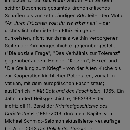
Im letzten Drittel des
Hahn
werden – unter dem
seither Deschners gesamtes kirchenkritisches
Schaffen bis zur zehnbändigen
KdC
leitenden Motto
"An ihren Früchten sollt ihr sie erkennen"
– der
urchristlich überlieferten Ethik einige der
dunkelsten, nicht nur damals weithin verborgenen
Seiten der Kirchengeschichte gegenübergestellt
("Die soziale Frage", "Das Verhältnis zur Toleranz"
gegenüber Juden, Heiden, "Ketzern", Hexen und
"Die Stellung zum Krieg" – von der Alten Kirche bis
zur Kooperation kirchlicher Potentaten, zumal im
Vatikan, mit dem europäischen Faschismus;
ausführlich in
Mit Gott und den Faschisten
, 1965, Ein
Jahrhundert Heilsgeschichte, 1982/83 – der
inoffiziell 11. Band der
Kriminalgeschichte des
Christentums
(1986-2013; durch ein Kapitel von
Michael Schmidt-Salomon aktualisierte Neuauflage
bei Alibri 2013
Die Politik der Päpste
…).