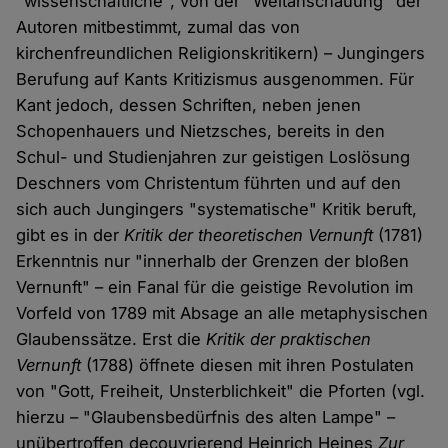
"wissenschaftliche", von der "Weltanschauung" der
Autoren mitbestimmt, zumal das von
kirchenfreundlichen Religionskritikern) – Jungingers
Berufung auf Kants Kritizismus ausgenommen. Für
Kant jedoch, dessen Schriften, neben jenen
Schopenhauers und Nietzsches, bereits in den
Schul- und Studienjahren zur geistigen Loslösung
Deschners vom Christentum führten und auf den
sich auch Jungingers "systematische" Kritik beruft,
gibt es in der
Kritik der theoretischen Vernunft
(1781)
Erkenntnis nur "innerhalb der Grenzen der bloßen
Vernunft" – ein Fanal für die geistige Revolution im
Vorfeld von 1789 mit Absage an alle metaphysischen
Glaubenssätze. Erst die
Kritik der praktischen
Vernunft
(1788) öffnete diesen mit ihren Postulaten
von "Gott, Freiheit, Unsterblichkeit" die Pforten (vgl.
hierzu – "Glaubensbedürfnis des alten Lampe" –
unübertroffen decouvrierend Heinrich Heines
Zur