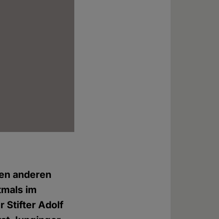
elen anderen
tmals im
 Stifter Adolf