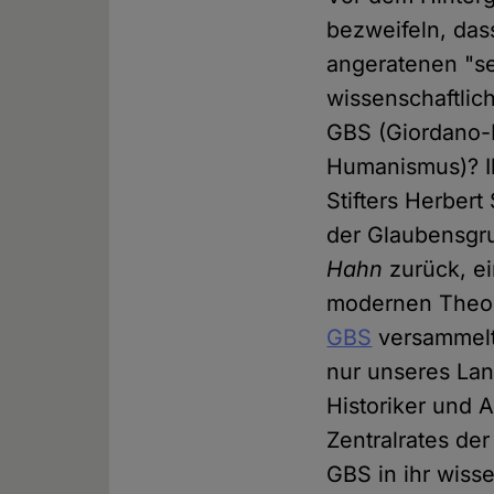
bezweifeln, da
angeratenen "se
wissenschaftlich
GBS (Giordano-B
Humanismus)? I
Stifters Herbert
der Glaubensgr
Hahn
zurück, ei
modernen Theol
GBS
versammelt 
nur unseres Lan
Historiker und 
Zentralrates der
GBS in ihr wiss