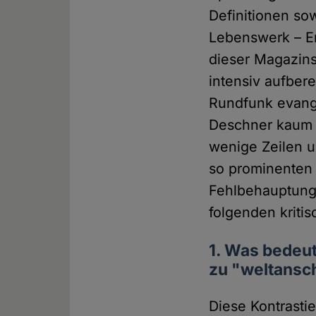
Definitionen so
Lebenswerk – En
dieser Magazin
intensiv aufbere
Rundfunk evange
Deschner kaum b
wenige Zeilen 
so prominenten 
Fehlbehauptunge
folgenden krit
1. Was bedeut
zu "weltansch
Diese Kontrastie