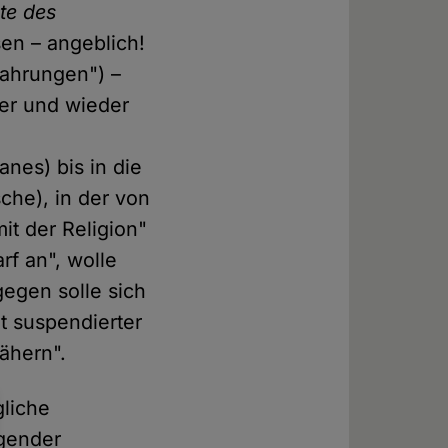
te des
en – angeblich!
fahrungen") –
der und wieder
e
nes) bis in die
che), in der von
t der Religion"
rf an", wolle
gegen solle sich
mt suspendierter
ähern".
gliche
ngender