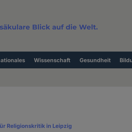
säkulare Blick auf die Welt.
extsuche
nationales
Wissenschaft
Gesundheit
Bild
ür Religionskritik in Leipzig