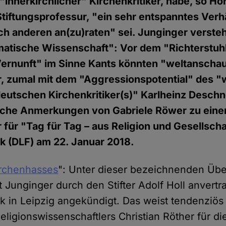
"innerkirchlicher" Kirchenkritiker, habe, so Ho
Stiftungsprofessur, "ein sehr entspanntes Verhä
ch anderen an(zu)raten" sei. Junginger versteht
matische Wissenschaft": Vor dem "Richterstuh
ernunft" im Sinne Kants könnten "weltanschau
er, zumal mit dem "Aggressionspotential" des "
 deutschen Kirchenkritiker(s)" Karlheinz Deschn
ische Anmerkungen von Gabriele Röwer zu eine
r für "Tag für Tag – aus Religion und Gesellscha
k (DLF) am 22. Januar 2018.
irchenhasses
": Unter dieser bezeichnenden Übe
 Junginger durch den Stifter Adolf Holl anvertr
tik in Leipzig angekündigt. Das weist tendenziö
eligionswissenschaftlers Christian Röther für die