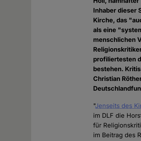
Holl, namhafter 
Inhaber dieser 
Kirche, das "au
als eine "syste
menschlichen V
Religionskritik
profiliertesten
bestehen. Krit
Christian Röthe
Deutschlandfun
"
Jenseits des K
im DLF die Horst
für Religionskri
im Beitrag des R