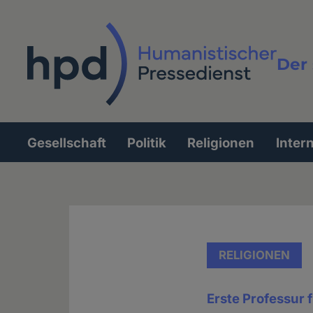
Direkt
zum
Inhalt
Der 
Vollt
Gesellschaft
Politik
Religionen
Inter
Hauptnavigation
RELIGIONEN
Erste Professur f