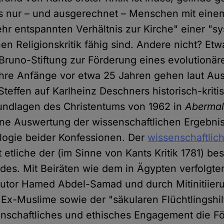
ss nur – und ausgerechnet – Menschen mit eine
hr entspannten Verhältnis zur Kirche" einer "s
en Religionskritik fähig sind. Andere nicht? Etw
runo-Stiftung zur Förderung eines evolutionär
hre Anfänge vor etwa 25 Jahren gehen laut Aus
 Steffen auf Karlheinz Deschners historisch-krit
undlagen des Christentums von 1962 in
Abermal
ne Auswertung der wissenschaftlichen Ergebni
ogie beider Konfessionen. Der
wissenschaftlich
etliche der (im Sinne von Kants Kritik 1781) be
des. Mit Beiräten wie dem in Ägypten verfolgten
Autor Hamed Abdel-Samad und durch Mitinitiier
 Ex-Muslime sowie der "säkularen Flüchtlingshil
enschaftliches und ethisches Engagement die F