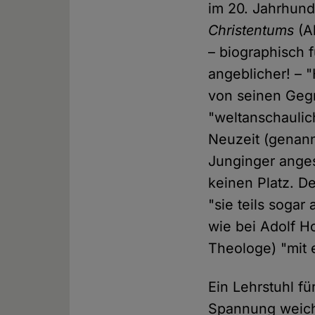
im 20. Jahrhund
Christentums
(A
– biographisch 
angeblicher! – 
von seinen Gegn
"weltanschaulic
Neuzeit (genann
Junginger anges
keinen Platz. De
"sie teils sogar
wie bei Adolf Ho
Theologe) "mit 
Ein Lehrstuhl fü
Spannung weicht