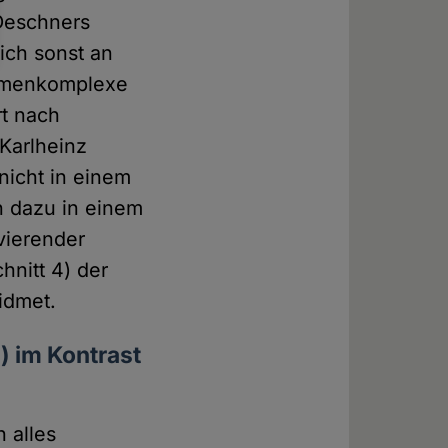
 Deschners
ich sonst an
hemenkomplexe
rt nach
Karlheinz
nicht in einem
 dazu in einem
vierender
hnitt 4) der
idmet.
) im Kontrast
h alles