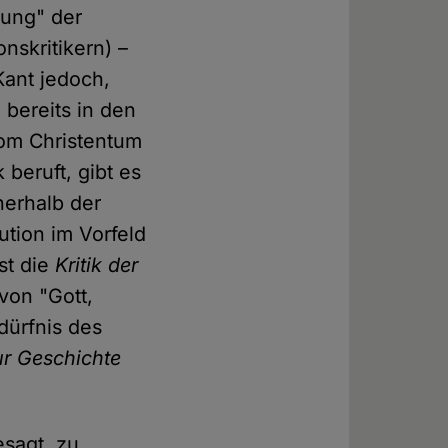
uung" der
nskritikern) –
Kant jedoch,
bereits in den
vom Christentum
 beruft, gibt es
nerhalb der
ution im Vorfeld
st die
Kritik der
von "Gott,
edürfnis des
ur Geschichte
esagt, zu