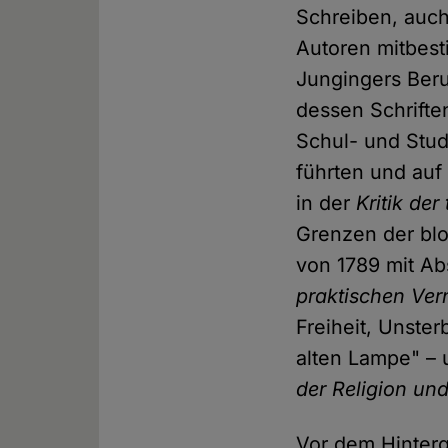
Schreiben, auch
Autoren mitbest
Jungingers Beru
dessen Schrifte
Schul- und Stud
führten und auf 
in der
Kritik der
Grenzen der bloß
von 1789 mit Ab
praktischen Ver
Freiheit, Unster
alten Lampe" – 
der Religion un
Vor dem Hintergr