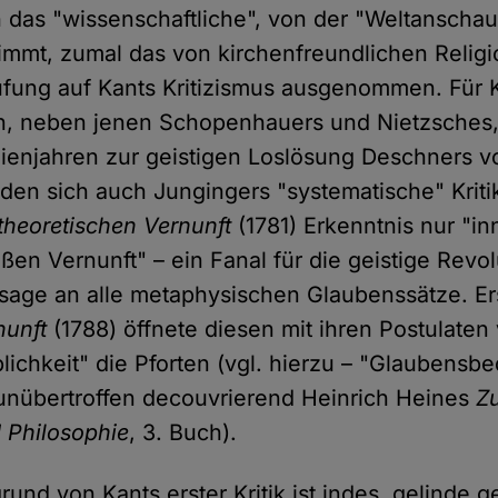
 das "wissenschaftliche", von der "Weltanscha
immt, zumal das von kirchenfreundlichen Religio
fung auf Kants Kritizismus ausgenommen. Für 
n, neben jenen Schopenhauers und Nietzsches, 
ienjahren zur geistigen Loslösung Deschners 
den sich auch Jungingers "systematische" Kritik
 theoretischen Vernunft
(1781) Erkenntnis nur "in
en Vernunft" – ein Fanal für die geistige Revol
sage an alle metaphysischen Glaubenssätze. Er
nunft
(1788) öffnete diesen mit ihren Postulaten 
blichkeit" die Pforten (vgl. hierzu – "Glaubensb
unübertroffen decouvrierend Heinrich Heines
Z
d Philosophie
, 3. Buch).
und von Kants erster Kritik ist indes, gelinde g