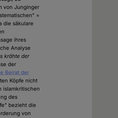
m von Junginger
ystematischen" =
a die säkulare
en
sage ihres
ische Analyse
s krähte der
sse der
e Beirat der
sten Köpfe nicht
 islamkritischen
ung des
fe" bezieht die
örderung von