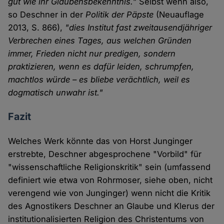
gut wie ihr Glaubensbekenntnis."
Selbst wenn also,
so Deschner in der
Politik der Päpste
(Neuauflage
2013, S. 866),
"dies Institut fast zweitausendjähriger
Verbrechen eines Tages, aus welchen Gründen
immer, Frieden nicht nur predigen, sondern
praktizieren, wenn es dafür leiden, schrumpfen,
machtlos würde – es bliebe verächtlich, weil es
dogmatisch unwahr ist."
Fazit
Welches Werk könnte das von Horst Junginger
erstrebte, Deschner abgesprochene "Vorbild" für
"wissenschaftliche Religionskritik" sein (umfassend
definiert wie etwa von Rohrmoser, siehe oben, nicht
verengend wie von Junginger) wenn nicht die Kritik
des Agnostikers Deschner an Glaube und Klerus der
institutionalisierten Religion des Christentums von