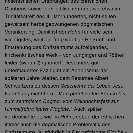
hellenistischen Ursprüngen des christlichen
Glaubens sowie ihrer biblischen und, wie etwa im
Trinitätsstreit des 4. Jahrhundertes, nicht selten
gewaltsam herbeigezwungenen dogmatischen
Verankerung. Damit ist der
Hahn
für viele sein
wichtigstes, weil die frag-würdige Herkunft und
Entstehung des Christentums aufzeigendes,
kirchenkritisches Werk – von Junginger und Röther
leider (warum?) ignoriert. Deschners gut
untermauertes Fazit gibt ein Aphorismus der
späteren Jahre wieder, dem Resümee Albert
Schweitzers zu dessen
Geschichte der Leben-Jesu-
Forschung
nicht fern:
"Vom periphersten Brauch bis
zum zentralsten Dogma, vom Weihnachtsfest zur
Himmelfahrt: lauter Plagiate."
Auch später
verdeutlichte er, wie im
Hahn
, neben der ethischen
immer auch die dogmatische Problematik des
Christentums (ausführlich in
Der gefälschte Glaube –