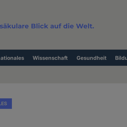
säkulare Blick auf die Welt.
extsuche
nationales
Wissenschaft
Gesundheit
Bild
LES