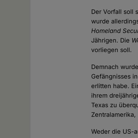
Der Vorfall sol
wurde allerding
Homeland Secur
Jährigen. Die
W
vorliegen soll.
Demnach wurde d
Gefängnisses i
erlitten habe. 
ihrem dreijähri
Texas zu überque
Zentralamerika,
Weder die US-a