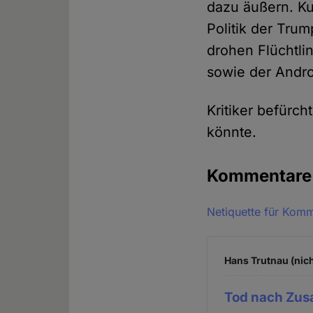
dazu äußern. Ku
Politik der Tru
drohen Flüchtli
sowie der Andro
Kritiker befürc
könnte.
Kommentar
Netiquette für Kom
Hans Trutnau (nich
Tod nach Zu