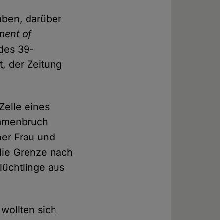
aben, darüber
ment of
des 39-
t, der Zeitung
Zelle eines
ammenbruch
ner Frau und
die Grenze nach
Flüchtlinge aus
wollten sich