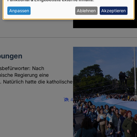
von
personenbezogenen
Anpassen
Ablehnen
Akzeptieren
Daten
und
Cookies
ibungen
gsbefürworter: Nach
ische Regierung eine
Natürlich hatte die katholische
4