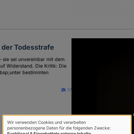
 der Todesstrafe
– sie sei unvereinbar mit dem
uf Widerstand. Die Kritik: Die
nbsp;unter bestimmten
17
Wir verwenden Cookies und verarbeiten
Verwendung
personenbezogene Daten für die folgenden Zwecke:
Funktional & Eingebettete externe Inhalte
.