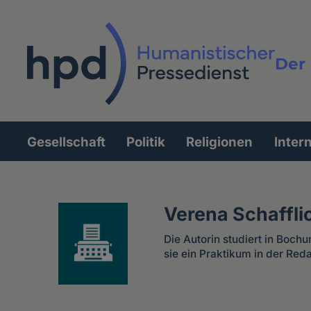
Direkt
zum
Inhalt
Der 
Vollt
Gesellschaft
Politik
Religionen
Inter
Hauptnavigation
Verena Schaffli
Die Autorin studiert in Boch
sie ein Praktikum in der Re