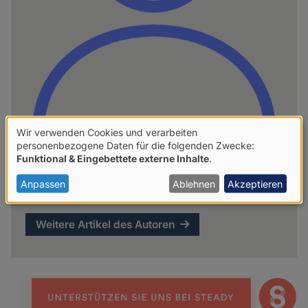
Wir verwenden Cookies und verarbeiten
Verwendung
personenbezogene Daten für die folgenden Zwecke:
Funktional & Eingebettete externe Inhalte
.
von
hpd
personenbezogenen
Anpassen
Ablehnen
Akzeptieren
Daten
und
Weitere Artikel des Autoren
Cookies