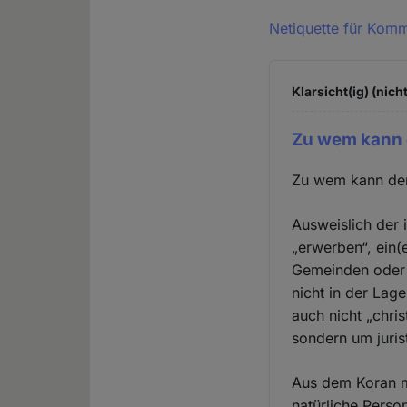
Netiquette für Kom
Klarsicht(ig) (nich
Zu wem kann 
Zu wem kann der
Ausweislich der 
„erwerben“, ein(
Gemeinden oder d
nicht in der Lag
auch nicht „chri
sondern um juris
Aus dem Koran mi
natürliche Perso