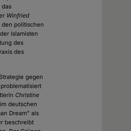
t das
ber
Winfried
 den politischen
er Islamisten
utung des
raxis des
 Strategie gegen
problematisiert
tlerin
Christine
z im deutschen
man Dream" als
r
beschreibt