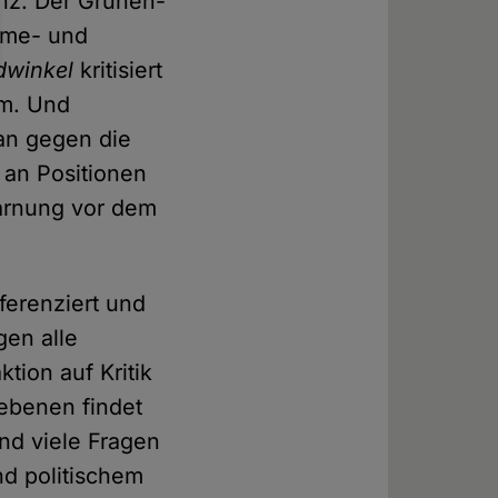
nz. Der Grünen-
ahme- und
dwinkel
kritisiert
am. Und
lan gegen die
 an Positionen
Warnung vor dem
ferenziert und
gen alle
ion auf Kritik
ebenen findet
nd viele Fragen
nd politischem