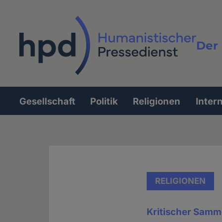
Direkt
zum
Inhalt
Der 
Vollt
Gesellschaft
Politik
Religionen
Inter
Hauptnavigation
RELIGIONEN
Kritischer Samm