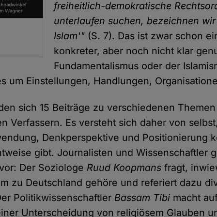
freiheitlich-demokratische Rechtso
unterlaufen suchen, bezeichnen wir 
Islam'"
(S. 7). Das ist zwar schon e
konkreter, aber noch nicht klar genu
Fundamentalismus oder der Islamis
es um Einstellungen, Handlungen, Organisation
nden sich 15 Beiträge zu verschiedenen Themen
n Verfassern. Es versteht sich daher von selbst
wendung, Denkperspektive und Positionierung k
chtweise gibt. Journalisten und Wissenschaftler
 vor: Der Soziologe
Ruud Koopmans
fragt, inwie
lam zu Deutschland gehöre und referiert dazu di
er Politikwissenschaftler
Bassam Tibi
macht auf
iner Unterscheidung von religiösem Glauben un