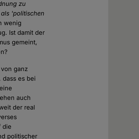
rdnung zu
als 'politischen
in wenig
g. Ist damit der
mus gemeint,
en?
 von ganz
, dass es bei
eine
 gehen auch
weit der real
verses
 die
d politischer