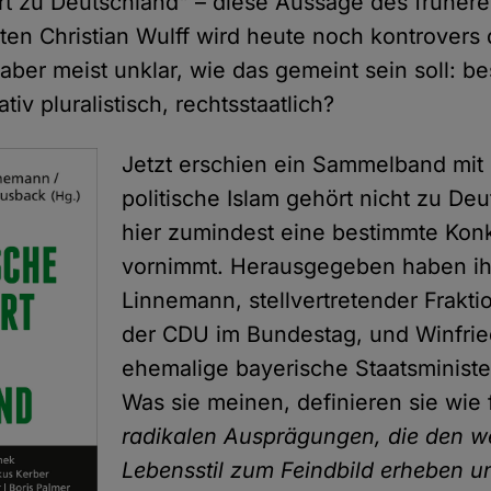
rt zu Deutschland" – diese Aussage des früher
en Christian Wulff wird heute noch kontrovers d
 aber meist unklar, wie das gemeint sein soll: b
tiv pluralistisch, rechtsstaatlich?
Jetzt erschien ein Sammelband mit 
politische Islam gehört nicht zu Deu
hier zumindest eine bestimmte Konk
vornimmt. Herausgegeben haben ih
Linnemann, stellvertretender Frakti
der CDU im Bundestag, und Winfrie
ehemalige bayerische Staatsminister
Was sie meinen, definieren sie wie 
radikalen Ausprägungen, die den w
Lebensstil zum Feindbild erheben u