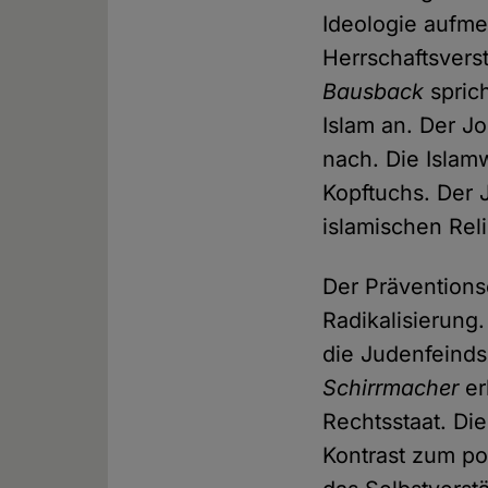
Ideologie aufm
Herrschaftsvers
Bausback
sprich
Islam an. Der Jo
nach. Die Islam
Kopftuchs. Der 
islamischen Reli
Der Prävention
Radikalisierung
die Judenfeindsc
Schirrmacher
er
Rechtsstaat. Die
Kontrast zum po