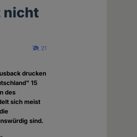
 nicht
21
ausback drucken
utschland" 15
en des
elt sich meist
die
onswürdig sind.