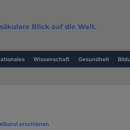
säkulare Blick auf die Welt.
extsuche
nationales
Wissenschaft
Gesundheit
Bild
elband erschienen