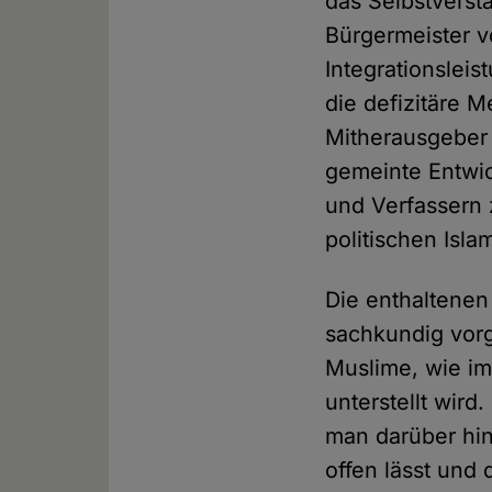
das Selbstverst
Bürgermeister 
Integrationsleis
die defizitäre M
Mitherausgebe
gemeinte Entwic
und Verfassern 
politischen Islam
Die enthaltenen
sachkundig vorg
Muslime, wie im
unterstellt wi
man darüber hin
offen lässt und