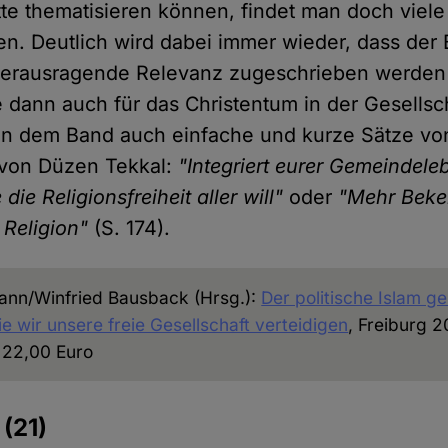
ätte thematisieren können, findet man doch vie
en. Deutlich wird dabei immer wieder, dass der
herausragende Relevanz zugeschrieben werden 
 dann auch für das Christentum in der Gesellsch
in dem Band auch einfache und kurze Sätze vo
 von Düzen Tekkal:
"Integriert eurer Gemeindele
 die Religionsfreiheit aller will"
oder
"Mehr Beke
r Religion"
(S. 174).
ann/Winfried Bausback (Hrsg.):
Der politische Islam ge
e wir unsere freie Gesellschaft verteidigen
, Freiburg 
, 22,00 Euro
e
(21)