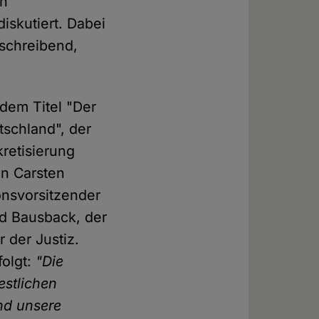
en
iskutiert. Dabei
eschreibend,
dem Titel "Der
tschland", der
retisierung
n Carsten
onsvorsitzender
d Bausback, der
 der Justiz.
folgt:
"Die
estlichen
nd unsere