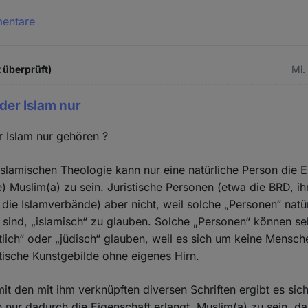
mentare
t überprüft)
Mi.
der Islam nur
 Islam nur gehören ?
islamischen Theologie kann nur eine natürliche Person die E
e) Muslim(a) zu sein. Juristische Personen (etwa die BRD, ih
ie Islamverbände) aber nicht, weil solche „Personen“ natür
e sind, „islamisch“ zu glauben. Solche „Personen“ können se
stlich“ oder „jüdisch“ glauben, weil es sich um keine Mensch
tische Kunstgebilde ohne eigenes Hirn.
t den mit ihm verknüpften diversen Schriften ergibt es sich
n nur dadurch die Eigenschaft erlangt, Muslim(a) zu sein, da